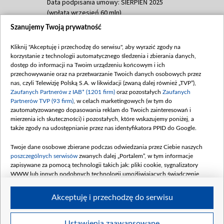
Data podpisania umowy: SIERPIEŃ 2025
(wpłata wrzesień 60 mln)
Szanujemy Twoją prywatność
Dofinansowanie 635 783 051,21 PLN
Data podpisania umowy: WRZESIEŃ 2025
Kliknij "Akceptuję i przechodzę do serwisu", aby wyrazić zgody na
(wpłata wrzesień 100 mln, październik 350
korzystanie z technologii automatycznego śledzenia i zbierania danych,
mln, listopad 265 mln)
dostęp do informacji na Twoim urządzeniu końcowym i ich
przechowywanie oraz na przetwarzanie Twoich danych osobowych przez
Dofinansowanie 48 862 000,00 PLN
nas, czyli Telewizję Polską S.A. w likwidacji (zwaną dalej również „TVP”),
Data podpisania umowy: GRUDZIEŃ 2025
Zaufanych Partnerów z IAB* (1201 firm)
oraz pozostałych
Zaufanych
(wpłata grudzień 60,548 mln)
Partnerów TVP (93 firm)
, w celach marketingowych (w tym do
zautomatyzowanego dopasowania reklam do Twoich zainteresowań i
Dofinansowanie 900 000 000,00 PLN
mierzenia ich skuteczności) i pozostałych, które wskazujemy poniżej, a
Data podpisania umowy: LUTY 2026 (wpłata
także zgody na udostępnianie przez nas identyfikatora PPID do Google.
26 lutego 80 mln, 4 marca 370 mln,
8
kwiecień 180 mln, 7 maja 180 mln, 8
Twoje dane osobowe zbierane podczas odwiedzania przez Ciebie naszych
czerwca 90 mln)
poszczególnych serwisów
zwanych dalej „Portalem”, w tym informacje
zapisywane za pomocą technologii takich jak: pliki cookie, sygnalizatory
Dofinansowanie 250 000 000,00 PLN
WWW lub innych podobnych technologii umożliwiających świadczenie
Data podpisania umowy LIPIEC 2026 (wpłata
dopasowanych i bezpiecznych usług, personalizację treści oraz reklam,
udostępnianie funkcji mediów społecznościowych oraz analizowanie ruchu
4 sierpnia 250 mln
Akceptuję i przechodzę do serwisu
w Internecie.
Twoje dane osobowe zbierane podczas odwiedzania przez Ciebie
Ustawienia zaawansowane