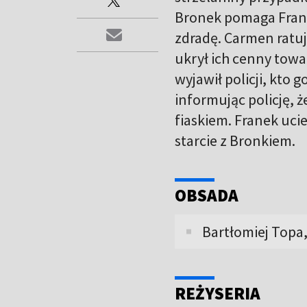
Bronek pomaga Frank
zdradę. Carmen ratuje
ukrył ich cenny towa
wyjawił policji, kto 
informując policję, ż
fiaskiem. Franek uci
starcie z Bronkiem.
OBSADA
Bartłomiej Topa,
REŻYSERIA