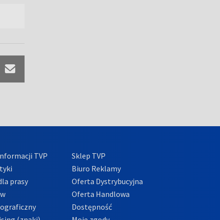
nformacji TVP
Sklep TVP
tyki
Biuro Reklamy
la prasy
Oferta Dystrybucyjna
ów
Oferta Handlowa
tograficzny
Dostępność
sing (znaki)
Moje zgody