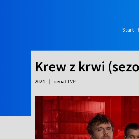
Start
Krew z krwi (sezon
2024
|
serial TVP