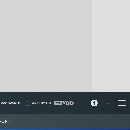
...
PROGRAM TV
ANTENY TVP
PORT