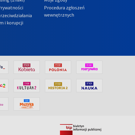
Prywatności
Procedura zgłoszeń
wewnętrznych
przeciwdziałania
m i korupcji