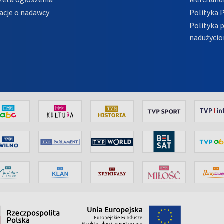
acje o nadawcy
Polityka 
Polityka 
nadużycio