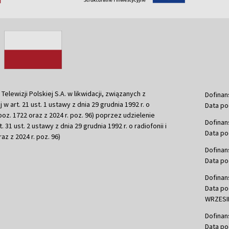
ewizji Polskiej S.A. w likwidacji, związanych z
Dofinan
j w art. 21 ust. 1 ustawy z dnia 29 grudnia 1992 r. o
Data po
r. poz. 1722 oraz z 2024 r. poz. 96) poprzez udzielenie
Dofinan
 31 ust. 2 ustawy z dnia 29 grudnia 1992 r. o radiofonii i
Data po
raz z 2024 r. poz. 96)
Dofinan
Data po
Dofinan
Data po
WRZESIE
Dofinan
Data po