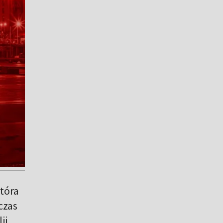
tóra
czas
ii.