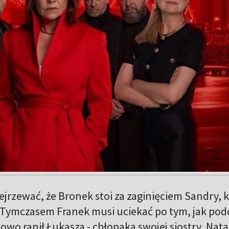
rzewać, że Bronek stoi za zaginięciem Sandry, k
. Tymczasem Franek musi uciekać po tym, jak pod
wo ranił Łukasza - chłopaka swojej siostry, Natal