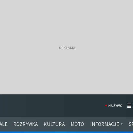
NA ŻYWO
ALE
ROZRYWKA
KULTURA
MOTO
INFORMACJE
S