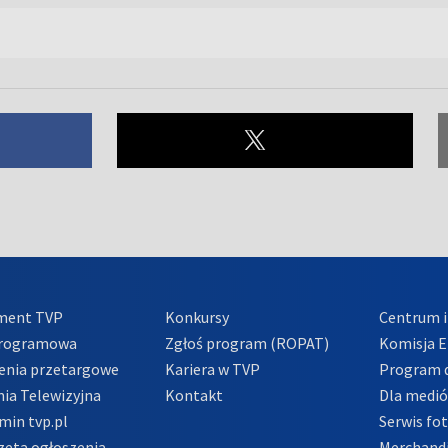
ment TVP
Konkursy
Centrum i
Programowa
Zgłoś program (ROPAT)
Komisja E
enia przetargowe
Kariera w TVP
Program d
ia Telewizyjna
Kontakt
Dla medi
min tvp.pl
Serwis fo
zeta ogłoszenia
Merchandi