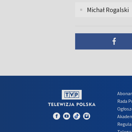
Michał Rogalski
Abona
Rada 
Ogłosz
Akadem
Regula
Telega