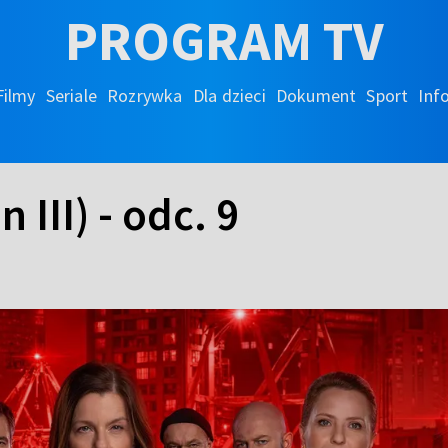
PROGRAM TV
Filmy
Seriale
Rozrywka
Dla dzieci
Dokument
Sport
Inf
 III) - odc. 9