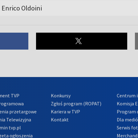
, Enrico Oldoini
ment TVP
Konkursy
Centrum i
Programowa
Zgłoś program (ROPAT)
Komisja E
enia przetargowe
Kariera w TVP
Program d
ia Telewizyjna
Kontakt
Dla medi
min tvp.pl
Serwis fo
zeta ogłoszenia
Merchandi