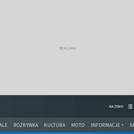
NA ŻYWO
ALE
ROZRYWKA
KULTURA
MOTO
INFORMACJE
S