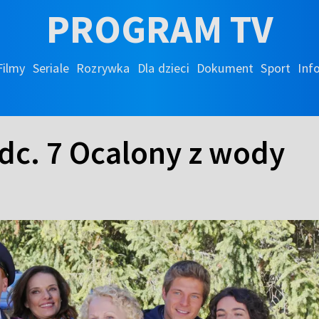
PROGRAM TV
Filmy
Seriale
Rozrywka
Dla dzieci
Dokument
Sport
Inf
odc. 7 Ocalony z wody