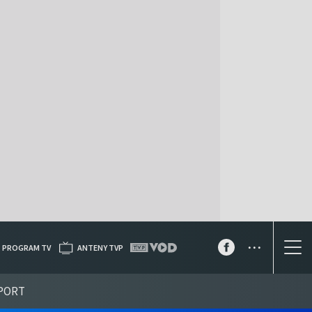
...
PROGRAM TV
ANTENY TVP
PORT