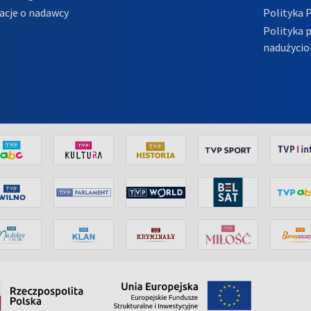
acje o nadawcy
Polityka 
Polityka 
nadużycio