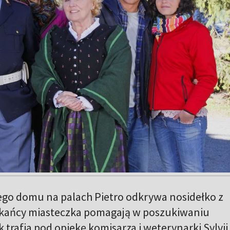
o domu na palach Pietro odkrywa nosidełko z
kańcy miasteczka pomagają w poszukiwaniu
trafia pod opiekę komisarza i weterynarki Sylvii