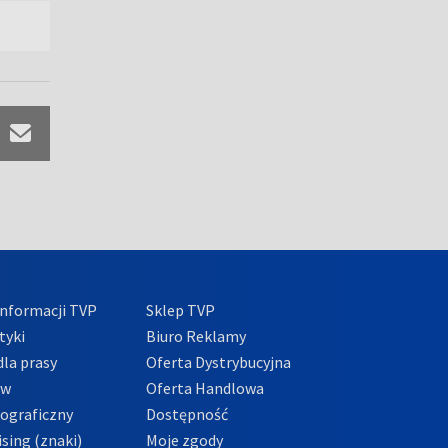
nformacji TVP
Sklep TVP
tyki
Biuro Reklamy
la prasy
Oferta Dystrybucyjna
ów
Oferta Handlowa
tograficzny
Dostępność
sing (znaki)
Moje zgody