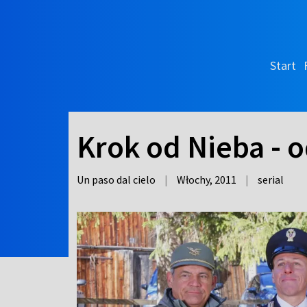
Start
Krok od Nieba - 
Un paso dal cielo
|
Włochy,
2011
|
serial