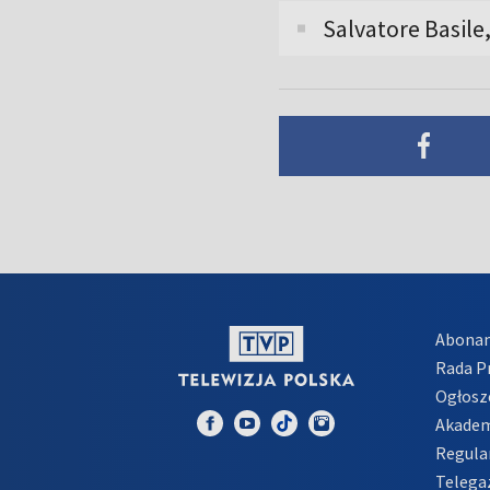
Salvatore Basile
Abona
Rada 
Ogłosz
Akadem
Regula
Telega