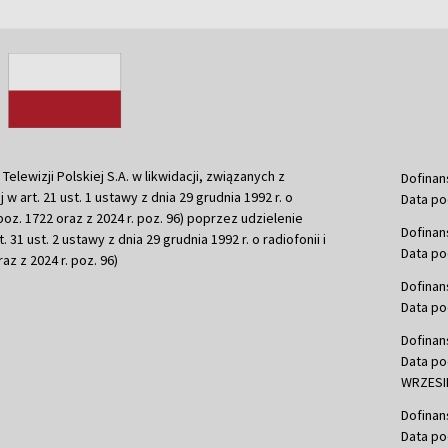
ewizji Polskiej S.A. w likwidacji, związanych z
Dofinan
j w art. 21 ust. 1 ustawy z dnia 29 grudnia 1992 r. o
Data po
r. poz. 1722 oraz z 2024 r. poz. 96) poprzez udzielenie
Dofinan
 31 ust. 2 ustawy z dnia 29 grudnia 1992 r. o radiofonii i
Data po
raz z 2024 r. poz. 96)
Dofinan
Data po
Dofinan
Data po
WRZESIE
Dofinan
Data po