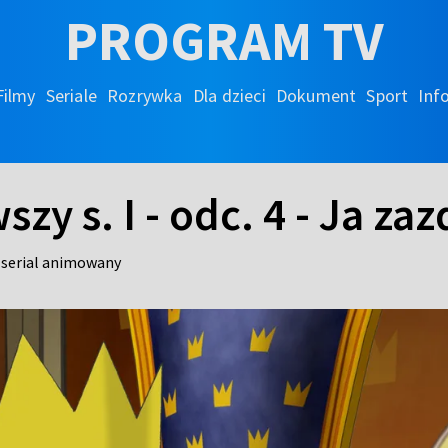
PROGRAM TV
Filmy
Seriale
Rozrywka
Dla dzieci
Dokument
Sport
Inf
zy s. I - odc. 4 - Ja zaz
serial animowany