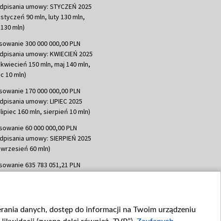
dpisania umowy: STYCZEŃ 2025
 styczeń 90 mln, luty 130 mln,
130 mln)
sowanie 300 000 000,00 PLN
dpisania umowy: KWIECIEŃ 2025
 kwiecień 150 mln, maj 140 mln,
c 10 mln)
sowanie 170 000 000,00 PLN
dpisania umowy: LIPIEC 2025
lipiec 160 mln, sierpień 10 mln)
sowanie 60 000 000,00 PLN
dpisania umowy: SIERPIEŃ 2025
 wrzesień 60 mln)
sowanie 635 783 051,21 PLN
dpisania umowy: WRZESIEŃ 2025
 wrzesień 100 mln, październik 350
topad 265 mln)
ierania danych, dostęp do informacji na Twoim urządzeniu
sowanie 48 862 000,00 PLN