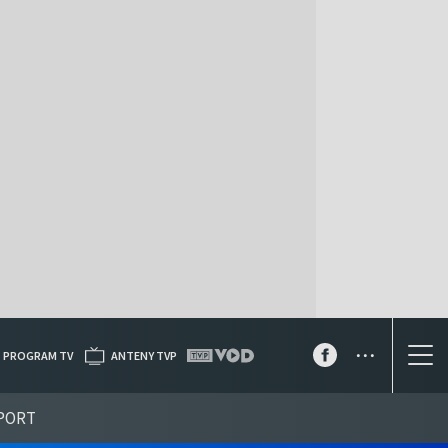
...
PROGRAM TV
ANTENY TVP
PORT