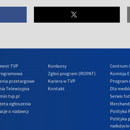
ment TVP
Konkursy
Centrum i
Programowa
Zgłoś program (ROPAT)
Komisja E
enia przetargowe
Kariera w TVP
Program d
ia Telewizyjna
Kontakt
Dla medi
min tvp.pl
Serwis fo
zeta ogłoszenia
Merchandi
acje o nadawcy
Polityka 
Polityka 
nadużycio