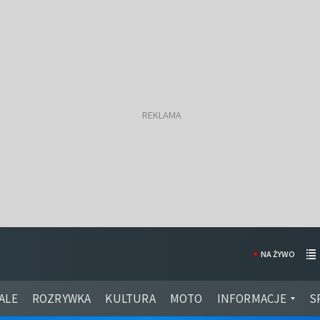
NA ŻYWO
ALE
ROZRYWKA
KULTURA
MOTO
INFORMACJE
S