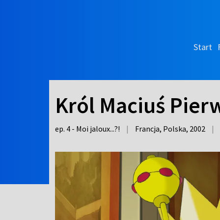
Start
Król Maciuś Pierws
ep. 4 - Moi jaloux...?!
|
Francja, Polska,
2002
|