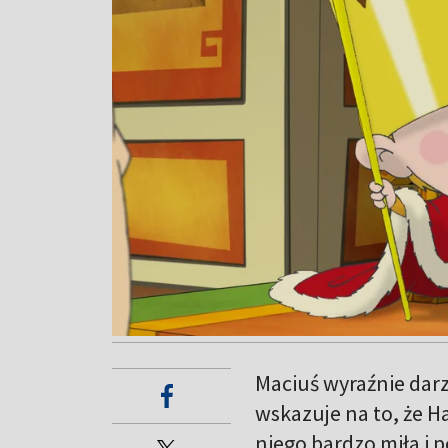
Maciuś wyraźnie dar
wskazuje na to, że H
niego bardzo miła i 