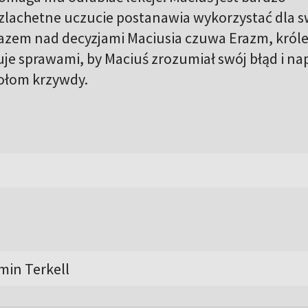
szlachetne uczucie postanawia wykorzystać dla 
razem nad decyzjami Maciusia czuwa Erazm, król
ruje sprawami, by Maciuś zrozumiał swój błąd i na
ołom krzywdy.
min Terkell