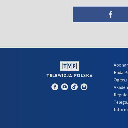
Abona
Rada 
Ogłosz
Akadem
Regula
Telega
Inform