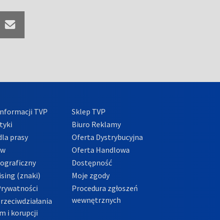
nformacji TVP
Sklep TVP
tyki
Biuro Reklamy
la prasy
Oferta Dystrybucyjna
ów
Oferta Handlowa
tograficzny
Dostępność
sing (znaki)
Moje zgody
Prywatności
Procedura zgłoszeń
wewnętrznych
przeciwdziałania
m i korupcji