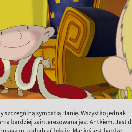
zy szczególną sympatią Hanię. Wszystko jednak
ania bardziej zainteresowana jest Antkiem. Jest d
pomaga mu odrabiać lekcje. Maciuś jest bardzo