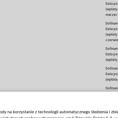
Data po
(wpłaty
marzec 
Dofinan
Data po
(wpłaty
czerwie
Dofinan
Data po
(wpłaty 
Dofinan
Data po
(wpłata
Dofinan
Data po
(wpłata
mln, lis
gody na korzystanie z technologii automatycznego śledzenia i zb
Dofinan