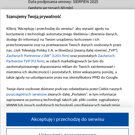
Data podpisania umowy: SIERPIEŃ 2025
(wpłata wrzesień 60 mln)
Szanujemy Twoją prywatność
Dofinansowanie 635 783 051,21 PLN
Data podpisania umowy: WRZESIEŃ 2025
Kliknij "Akceptuję i przechodzę do serwisu", aby wyrazić zgody na
(wpłata wrzesień 100 mln, październik 350
korzystanie z technologii automatycznego śledzenia i zbierania danych,
mln, listopad 265 mln)
dostęp do informacji na Twoim urządzeniu końcowym i ich
przechowywanie oraz na przetwarzanie Twoich danych osobowych przez
Dofinansowanie 48 862 000,00 PLN
nas, czyli Telewizję Polską S.A. w likwidacji (zwaną dalej również „TVP”),
Data podpisania umowy: GRUDZIEŃ 2025
Zaufanych Partnerów z IAB* (1201 firm)
oraz pozostałych
Zaufanych
(wpłata grudzień 60,548 mln)
Partnerów TVP (93 firm)
, w celach marketingowych (w tym do
zautomatyzowanego dopasowania reklam do Twoich zainteresowań i
Dofinansowanie 900 000 000,00 PLN
mierzenia ich skuteczności) i pozostałych, które wskazujemy poniżej, a
Data podpisania umowy: LUTY 2026 (wpłata
także zgody na udostępnianie przez nas identyfikatora PPID do Google.
26 lutego 80 mln, 4 marca 370 mln,
8
kwiecień 180 mln, 7 maja 180 mln, 8
Twoje dane osobowe zbierane podczas odwiedzania przez Ciebie naszych
czerwca 90 mln)
poszczególnych serwisów
zwanych dalej „Portalem”, w tym informacje
zapisywane za pomocą technologii takich jak: pliki cookie, sygnalizatory
Dofinansowanie 250 000 000,00 PLN
WWW lub innych podobnych technologii umożliwiających świadczenie
Data podpisania umowy LIPIEC 2026 (wpłata
dopasowanych i bezpiecznych usług, personalizację treści oraz reklam,
udostępnianie funkcji mediów społecznościowych oraz analizowanie ruchu
4 sierpnia 250 mln
Akceptuję i przechodzę do serwisu
w Internecie.
Twoje dane osobowe zbierane podczas odwiedzania przez Ciebie