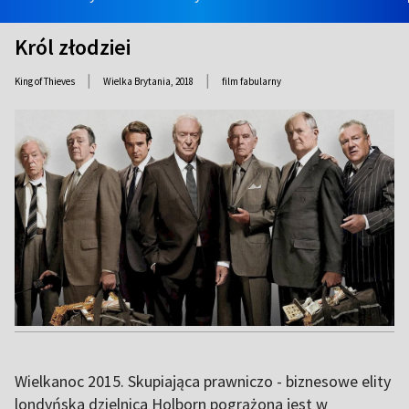
Król złodziei
|
|
King of Thieves
Wielka Brytania,
2018
film fabularny
Wielkanoc 2015. Skupiająca prawniczo - biznesowe elity
londyńska dzielnica Holborn pogrążona jest w