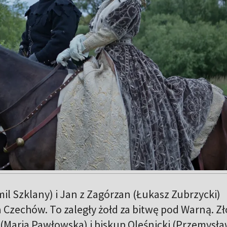
mil Szklany) i Jan z Zagórzan (Łukasz Zubrzycki)
a Czechów. To zaległy żołd za bitwę pod Warną. Zł
 (Maria Pawłowska) i biskup Oleśnicki (Przemysł