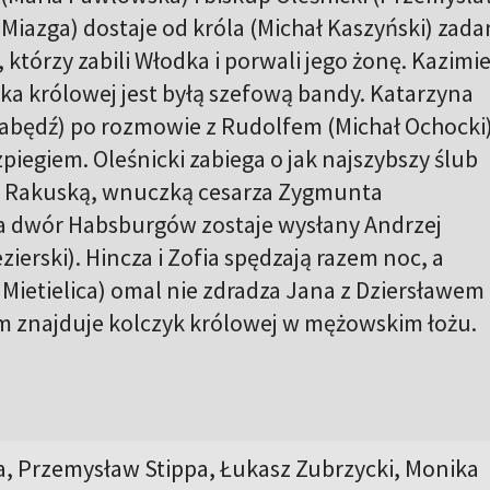
 Miazga) dostaje od króla (Michał Kaszyński) zada
którzy zabili Włodka i porwali jego żonę. Kazimi
zka królowej jest byłą szefową bandy. Katarzyna
będź) po rozmowie z Rudolfem (Michał Ochocki
piegiem. Oleśnicki zabiega o jak najszybszy ślub
tą Rakuską, wnuczką cesarza Zygmunta
 dwór Habsburgów zostaje wysłany Andrzej
zierski). Hincza i Zofia spędzają razem noc, a
Mietielica) omal nie zdradza Jana z Dziersławem
ym znajduje kolczyk królowej w mężowskim łożu.
, Przemysław Stippa, Łukasz Zubrzycki, Monika