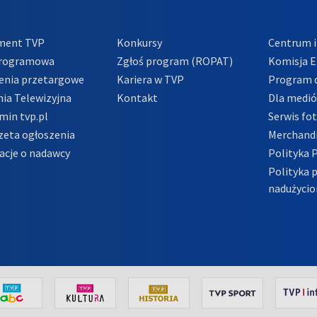
ment TVP
Konkursy
Centrum i
Programowa
Zgłoś program (ROPAT)
Komisja E
enia przetargowe
Kariera w TVP
Program d
ia Telewizyjna
Kontakt
Dla medi
min tvp.pl
Serwis fo
zeta ogłoszenia
Merchandi
acje o nadawcy
Polityka 
Polityka 
nadużycio