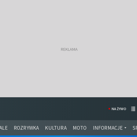
NA ŻYWO
ALE
ROZRYWKA
KULTURA
MOTO
INFORMACJE
S