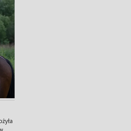
ożyła
aw