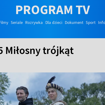
PROGRAM TV
Filmy
Seriale
Rozrywka
Dla dzieci
Dokument
Sport
Inf
5 Miłosny trójkąt