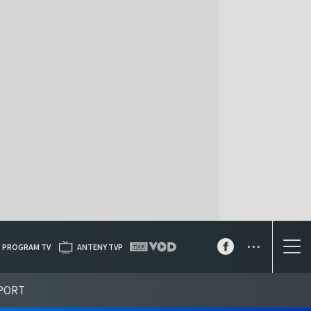
...
PROGRAM TV
ANTENY TVP
PORT