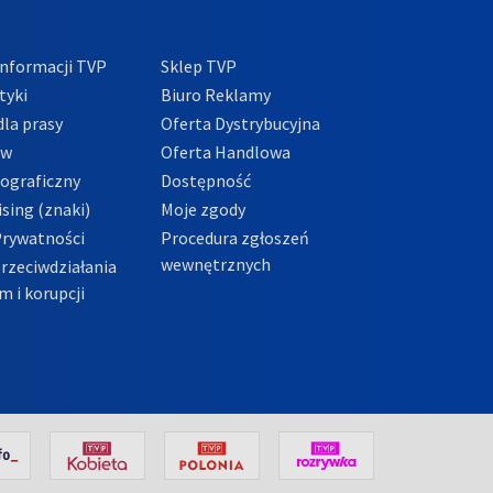
nformacji TVP
Sklep TVP
tyki
Biuro Reklamy
la prasy
Oferta Dystrybucyjna
ów
Oferta Handlowa
tograficzny
Dostępność
sing (znaki)
Moje zgody
Prywatności
Procedura zgłoszeń
wewnętrznych
przeciwdziałania
m i korupcji