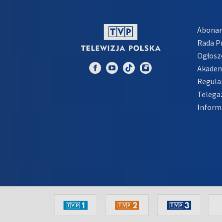
Abona
Rada 
Ogłosz
Akadem
Regula
Telega
Inform