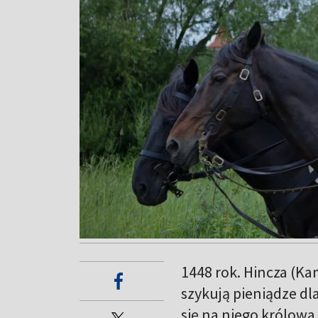
1448 rok. Hincza (Ka
szykują pieniądze dl
się na niego królowa