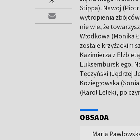
Stippa). Nawoj (Piotr
wytropienia zbójców, 
nie wie, że towarzys
Włodkowa (Monika Ła
zostaje krzyżackim sz
Kazimierza z Elżbie
Luksemburskiego. Na
Tęczyński (Jędrzej Je
Koziegłowska (Sonia 
(Karol Lelek), po cz
OBSADA
Maria Pawłowska