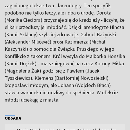
zaginionego lekarstwa - larendogry. Ten specyfik
podobno nie tylko leczy, ale i dba o urodę. Dorota
(Monika Cieciora) przyznaje się do kradzieży - liczyła, że
eliksir przedłuży jej młodość. Dzięki larendogrze Hincza
(Kamil Szklany) szybciej zdrowieje. Gabriel Bażyński
(Aleksander Milićević) prosi Kazimierza (Michał
Kaszyński) o pomoc dla Związku Pruskiego w jego
konflikcie z zakonem. Król wysyła do Malborka Honzika
(Kamil Drężek) - ma szpiegować na rzecz Korony. Miłka
(Magdalena Żak) godzi się z Pawłem (Jacek
Tyszkiewicz). Klemens (Bartłomiej Nowosielski)
błogosławi młodym, ale Johann (Wojciech Błach)
stawia warunek niemożliwy do spełnienia. W efekcie
młodzi uciekają z miasta.
OBSADA