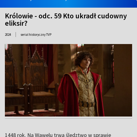
Królowie - odc. 59 Kto ukradł cudowny
eliksir?
|
2024
serial historyczny TVP
1448 rok. Na Wawelu trwa śledztwo w sprawie