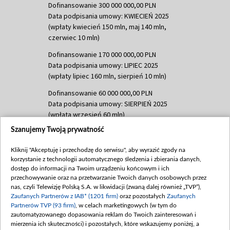
Dofinansowanie 300 000 000,00 PLN
Data podpisania umowy: KWIECIEŃ 2025
(wpłaty kwiecień 150 mln, maj 140 mln,
czerwiec 10 mln)
Dofinansowanie 170 000 000,00 PLN
Data podpisania umowy: LIPIEC 2025
(wpłaty lipiec 160 mln, sierpień 10 mln)
Dofinansowanie 60 000 000,00 PLN
Data podpisania umowy: SIERPIEŃ 2025
(wpłata wrzesień 60 mln)
Szanujemy Twoją prywatność
Dofinansowanie 635 783 051,21 PLN
Data podpisania umowy: WRZESIEŃ 2025
Kliknij "Akceptuję i przechodzę do serwisu", aby wyrazić zgody na
(wpłata wrzesień 100 mln, październik 350
korzystanie z technologii automatycznego śledzenia i zbierania danych,
mln, listopad 265 mln)
dostęp do informacji na Twoim urządzeniu końcowym i ich
przechowywanie oraz na przetwarzanie Twoich danych osobowych przez
Dofinansowanie 48 862 000,00 PLN
nas, czyli Telewizję Polską S.A. w likwidacji (zwaną dalej również „TVP”),
Data podpisania umowy: GRUDZIEŃ 2025
Zaufanych Partnerów z IAB* (1201 firm)
oraz pozostałych
Zaufanych
(wpłata grudzień 60,548 mln)
Partnerów TVP (93 firm)
, w celach marketingowych (w tym do
zautomatyzowanego dopasowania reklam do Twoich zainteresowań i
Dofinansowanie 900 000 000,00 PLN
mierzenia ich skuteczności) i pozostałych, które wskazujemy poniżej, a
Data podpisania umowy: LUTY 2026 (wpłata