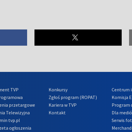
ment TVP
Konkursy
Centrum i
Programowa
Zgłoś program (ROPAT)
Komisja E
enia przetargowe
Kariera w TVP
Program d
ia Telewizyjna
Kontakt
Dla medi
min tvp.pl
Serwis fo
zeta ogłoszenia
Merchandi