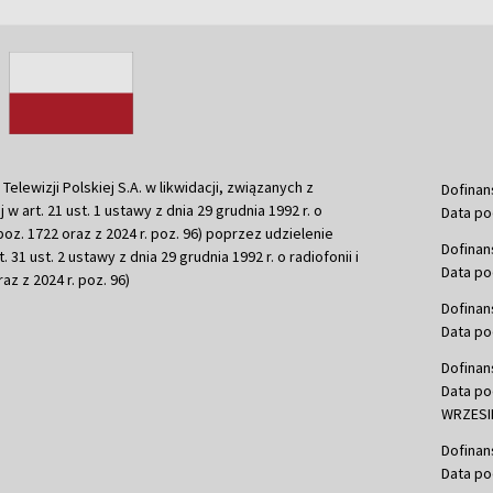
ewizji Polskiej S.A. w likwidacji, związanych z
Dofinan
j w art. 21 ust. 1 ustawy z dnia 29 grudnia 1992 r. o
Data po
r. poz. 1722 oraz z 2024 r. poz. 96) poprzez udzielenie
Dofinan
 31 ust. 2 ustawy z dnia 29 grudnia 1992 r. o radiofonii i
Data po
raz z 2024 r. poz. 96)
Dofinan
Data po
Dofinan
Data po
WRZESIE
Dofinan
Data po