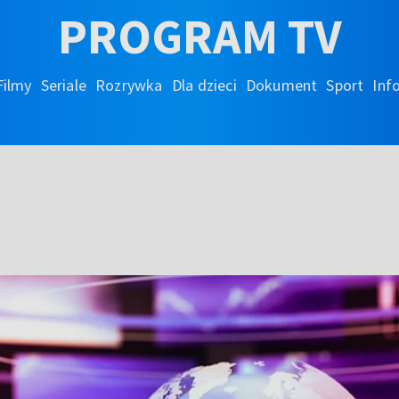
PROGRAM TV
Filmy
Seriale
Rozrywka
Dla dzieci
Dokument
Sport
Inf