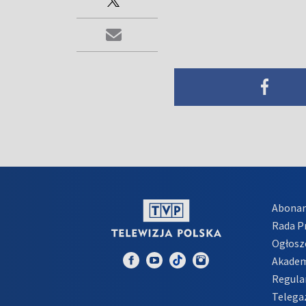
Abona
Rada 
Ogłosz
Akadem
Regula
Telega