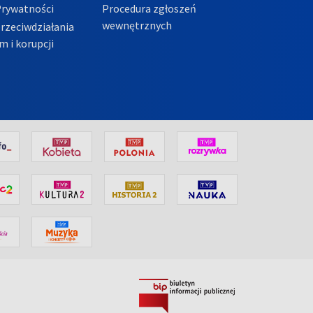
Prywatności
Procedura zgłoszeń
wewnętrznych
przeciwdziałania
m i korupcji