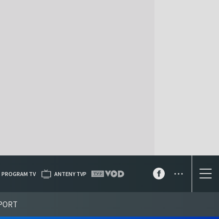
...
PROGRAM TV
ANTENY TVP
PORT