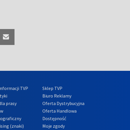
nformacji TVP
Sklep TVP
tyki
Biuro Reklamy
la prasy
Oferta Dystrybucyjna
ów
Oferta Handlowa
tograficzny
Dostępność
sing (znaki)
Moje zgody