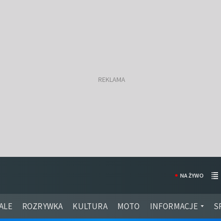
NA ŻYWO
ALE
ROZRYWKA
KULTURA
MOTO
INFORMACJE
S