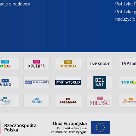
acje o nadawcy
Polityka 
Polityka 
nadużycio