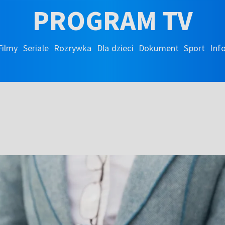
PROGRAM TV
Filmy
Seriale
Rozrywka
Dla dzieci
Dokument
Sport
Inf