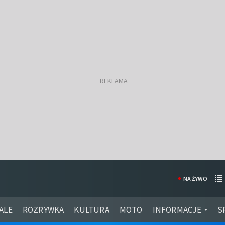
NA ŻYWO
ALE
ROZRYWKA
KULTURA
MOTO
INFORMACJE
S