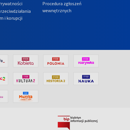
Prywatności
Procedura zgłoszeń
wewnętrznych
przeciwdziałania
m i korupcji