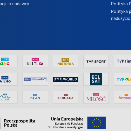
acje o nadawcy
Polityka 
Polityka 
nadużycio