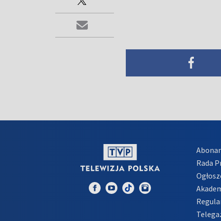
Abona
Rada 
Ogłosz
Akadem
Regula
Telega