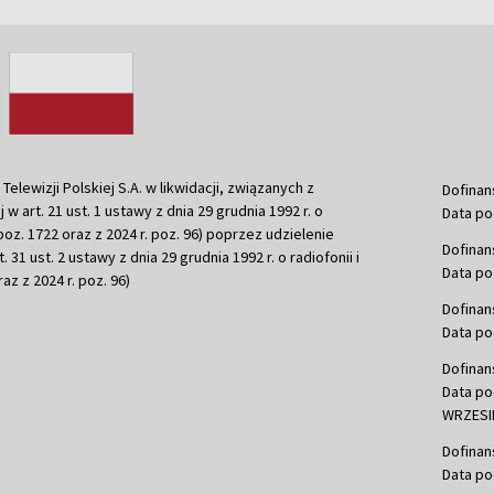
ewizji Polskiej S.A. w likwidacji, związanych z
Dofinan
j w art. 21 ust. 1 ustawy z dnia 29 grudnia 1992 r. o
Data po
r. poz. 1722 oraz z 2024 r. poz. 96) poprzez udzielenie
Dofinan
 31 ust. 2 ustawy z dnia 29 grudnia 1992 r. o radiofonii i
Data po
raz z 2024 r. poz. 96)
Dofinan
Data po
Dofinan
Data po
WRZESIE
Dofinan
Data po