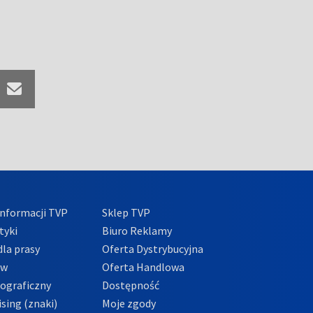
nformacji TVP
Sklep TVP
tyki
Biuro Reklamy
la prasy
Oferta Dystrybucyjna
ów
Oferta Handlowa
tograficzny
Dostępność
sing (znaki)
Moje zgody