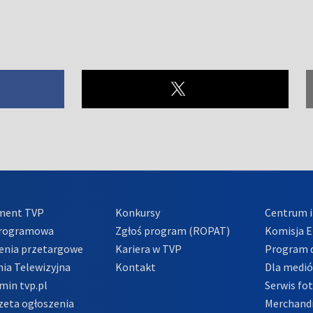
ment TVP
Konkursy
Centrum i
Programowa
Zgłoś program (ROPAT)
Komisja E
enia przetargowe
Kariera w TVP
Program d
ia Telewizyjna
Kontakt
Dla medi
min tvp.pl
Serwis fo
zeta ogłoszenia
Merchandi