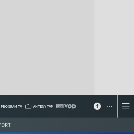
...
PROGRAM TV
ANTENY TVP
PORT