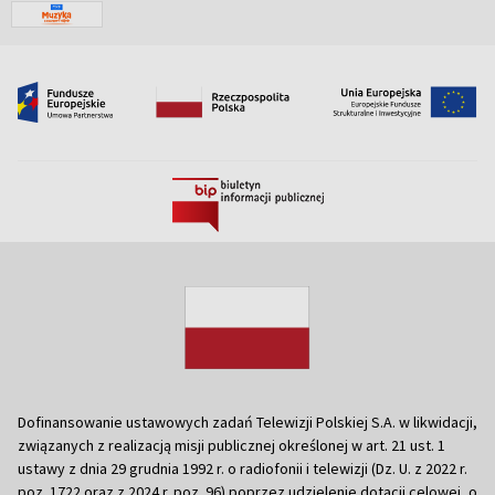
Dofinansowanie ustawowych zadań Telewizji Polskiej S.A. w likwidacji,
związanych z realizacją misji publicznej określonej w art. 21 ust. 1
ustawy z dnia 29 grudnia 1992 r. o radiofonii i telewizji (Dz. U. z 2022 r.
poz. 1722 oraz z 2024 r. poz. 96) poprzez udzielenie dotacji celowej, o