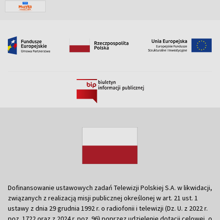
Dofinansowanie ustawowych zadań Telewizji Polskiej S.A. w likwidacji,
związanych z realizacją misji publicznej określonej w art. 21 ust. 1
ustawy z dnia 29 grudnia 1992 r. o radiofonii i telewizji (Dz. U. z 2022 r.
poz. 1722 oraz z 2024 r. poz. 96) poprzez udzielenie dotacji celowej, o