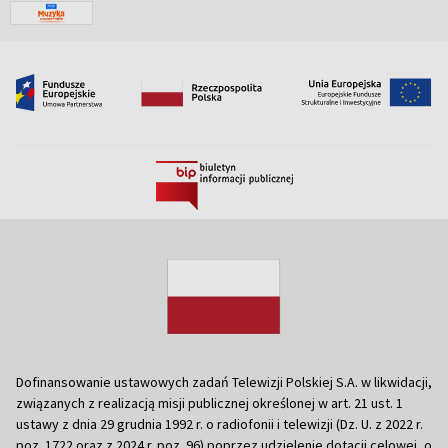
Dofinansowanie ustawowych zadań Telewizji Polskiej S.A. w likwidacji,
związanych z realizacją misji publicznej określonej w art. 21 ust. 1
ustawy z dnia 29 grudnia 1992 r. o radiofonii i telewizji (Dz. U. z 2022 r.
poz. 1722 oraz z 2024 r. poz. 96) poprzez udzielenie dotacji celowej, o