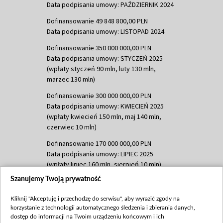
Data podpisania umowy: PAŹDZIERNIK 2024
Dofinansowanie 49 848 800,00 PLN
Data podpisania umowy: LISTOPAD 2024
Dofinansowanie 350 000 000,00 PLN
Data podpisania umowy: STYCZEŃ 2025
(wpłaty styczeń 90 mln, luty 130 mln,
marzec 130 mln)
Dofinansowanie 300 000 000,00 PLN
Data podpisania umowy: KWIECIEŃ 2025
(wpłaty kwiecień 150 mln, maj 140 mln,
czerwiec 10 mln)
Dofinansowanie 170 000 000,00 PLN
Data podpisania umowy: LIPIEC 2025
(wpłaty lipiec 160 mln, sierpień 10 mln)
Szanujemy Twoją prywatność
Dofinansowanie 60 000 000,00 PLN
Data podpisania umowy: SIERPIEŃ 2025
Kliknij "Akceptuję i przechodzę do serwisu", aby wyrazić zgody na
(wpłata wrzesień 60 mln)
korzystanie z technologii automatycznego śledzenia i zbierania danych,
Dofinansowanie 635 783 051,21 PLN
dostęp do informacji na Twoim urządzeniu końcowym i ich