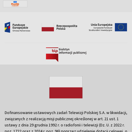
Dofinansowanie ustawowych zadań Telewizji Polskiej S.A. w likwidacji,
związanych z realizacją misji publicznej określonej w art. 21 ust. 1
ustawy z dnia 29 grudnia 1992 r. o radiofonii i telewizji (Dz. U. z 2022 r.
poz. 1722 oraz z 2024 r. poz. 96) poprzez udzielenie dotacji celowej, o