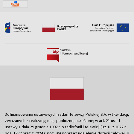
Dofinansowanie ustawowych zadań Telewizji Polskiej S.A. w likwidacji,
związanych z realizacją misji publicznej określonej w art. 21 ust. 1
ustawy z dnia 29 grudnia 1992 r. o radiofonii i telewizji (Dz. U. z 2022 r.
poz. 1722 oraz z 2024 r. poz. 96) poprzez udzielenie dotacji celowej, o