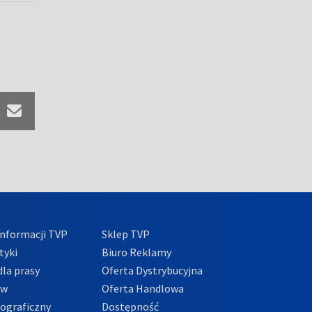
nformacji TVP
Sklep TVP
tyki
Biuro Reklamy
la prasy
Oferta Dystrybucyjna
ów
Oferta Handlowa
tograficzny
Dostępność