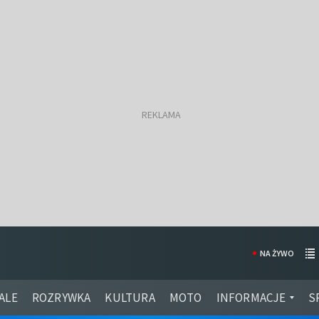
NA ŻYWO
ALE
ROZRYWKA
KULTURA
MOTO
INFORMACJE
S