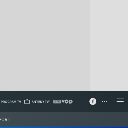
...
PROGRAM TV
ANTENY TVP
PORT