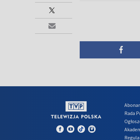
Abona
Rada 
Ogłosz
Akadem
Regula