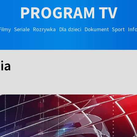
PROGRAM TV
Filmy
Seriale
Rozrywka
Dla dzieci
Dokument
Sport
Inf
ia