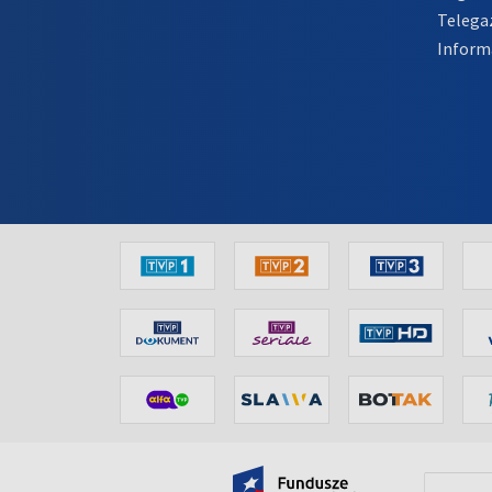
Telega
Inform