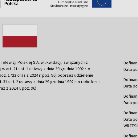
ewizji Polskiej S.A. w likwidacji, związanych z
Dofinan
j w art. 21 ust. 1 ustawy z dnia 29 grudnia 1992 r. o
Data po
r. poz. 1722 oraz z 2024 r. poz. 96) poprzez udzielenie
Dofinan
 31 ust. 2 ustawy z dnia 29 grudnia 1992 r. o radiofonii i
Data po
raz z 2024 r. poz. 96)
Dofinan
Data po
Dofinan
Data po
WRZESIE
Dofinan