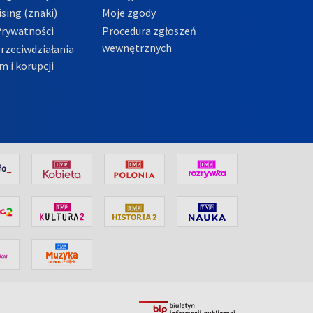
sing (znaki)
Moje zgody
Prywatności
Procedura zgłoszeń
wewnętrznych
przeciwdziałania
m i korupcji