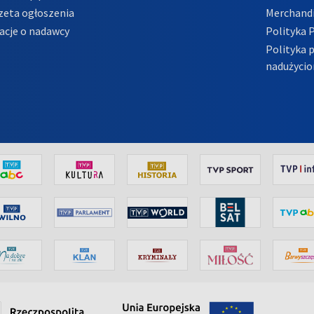
zeta ogłoszenia
Merchandi
acje o nadawcy
Polityka 
Polityka 
nadużycio