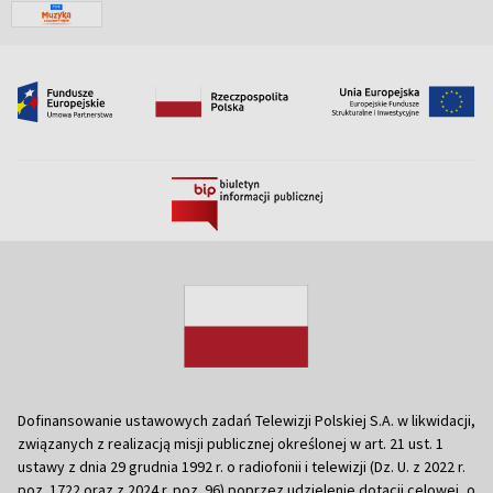
Dofinansowanie ustawowych zadań Telewizji Polskiej S.A. w likwidacji,
związanych z realizacją misji publicznej określonej w art. 21 ust. 1
ustawy z dnia 29 grudnia 1992 r. o radiofonii i telewizji (Dz. U. z 2022 r.
poz. 1722 oraz z 2024 r. poz. 96) poprzez udzielenie dotacji celowej, o