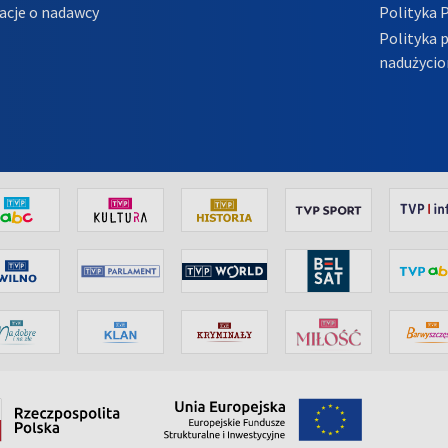
acje o nadawcy
Polityka 
Polityka 
nadużycio