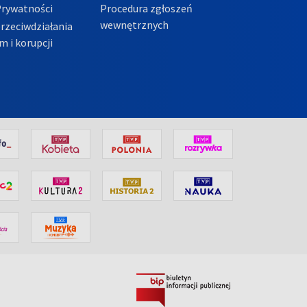
Prywatności
Procedura zgłoszeń
wewnętrznych
przeciwdziałania
m i korupcji