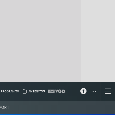
...
PROGRAM TV
ANTENY TVP
PORT