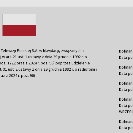
ewizji Polskiej S.A. w likwidacji, związanych z
Dofinan
j w art. 21 ust. 1 ustawy z dnia 29 grudnia 1992 r. o
Data po
r. poz. 1722 oraz z 2024 r. poz. 96) poprzez udzielenie
Dofinan
 31 ust. 2 ustawy z dnia 29 grudnia 1992 r. o radiofonii i
Data po
raz z 2024 r. poz. 96)
Dofinan
Data po
Dofinan
Data po
WRZESIE
Dofinan
Data po