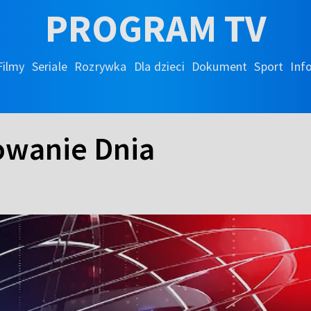
PROGRAM TV
Filmy
Seriale
Rozrywka
Dla dzieci
Dokument
Sport
Inf
wanie Dnia