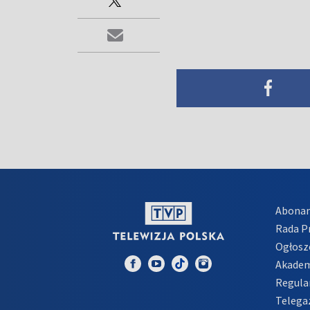
Abona
Rada 
Ogłosz
Akadem
Regula
Telega