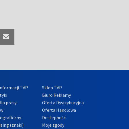
nformacji TVP
Sklep TVP
tyki
Biuro Reklamy
la prasy
Oferta Dystrybucyjna
ów
Oferta Handlowa
tograficzny
Dostępność
sing (znaki)
Moje zgody