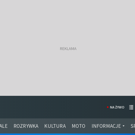
NA ŻYWO
ALE
ROZRYWKA
KULTURA
MOTO
INFORMACJE
S