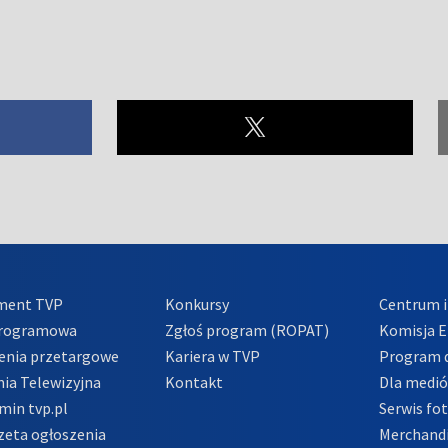
ment TVP
Konkursy
Centrum i
Programowa
Zgłoś program (ROPAT)
Komisja E
enia przetargowe
Kariera w TVP
Program d
ia Telewizyjna
Kontakt
Dla medi
min tvp.pl
Serwis fo
zeta ogłoszenia
Merchandi