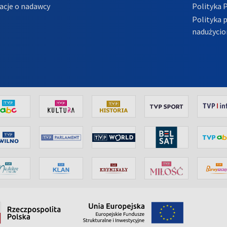
acje o nadawcy
Polityka 
Polityka 
nadużycio