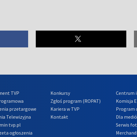
ment TVP
Konkursy
Centrum i
Programowa
Zgłoś program (ROPAT)
Komisja E
enia przetargowe
Kariera w TVP
Program d
ia Telewizyjna
Kontakt
Dla medi
min tvp.pl
Serwis fo
zeta ogłoszenia
Merchandi