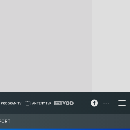
...
PROGRAM TV
ANTENY TVP
PORT