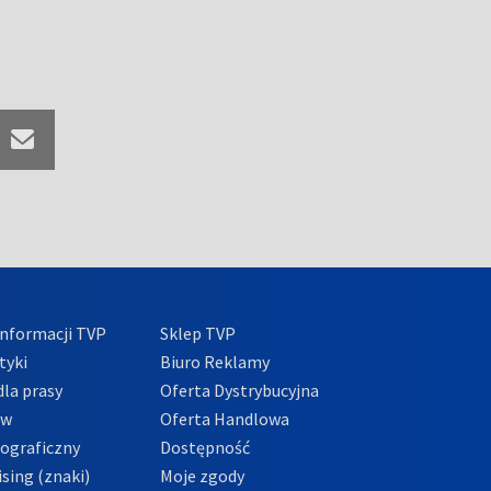
nformacji TVP
Sklep TVP
tyki
Biuro Reklamy
la prasy
Oferta Dystrybucyjna
ów
Oferta Handlowa
tograficzny
Dostępność
sing (znaki)
Moje zgody