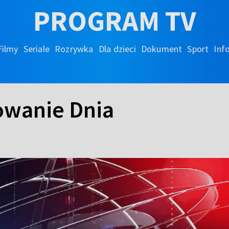
PROGRAM TV
Filmy
Seriale
Rozrywka
Dla dzieci
Dokument
Sport
Inf
wanie Dnia