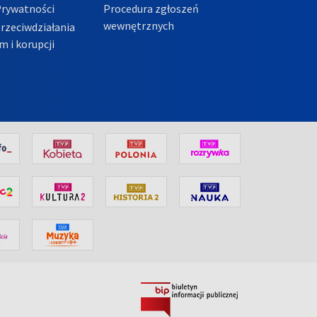
Prywatności
Procedura zgłoszeń
wewnętrznych
przeciwdziałania
m i korupcji