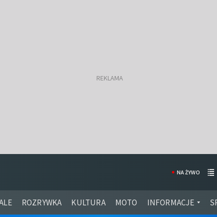
NA ŻYWO
ALE
ROZRYWKA
KULTURA
MOTO
INFORMACJE
S