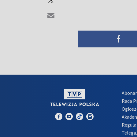
Abona
Rada 
Ogłosz
Akadem
Regula
Telega