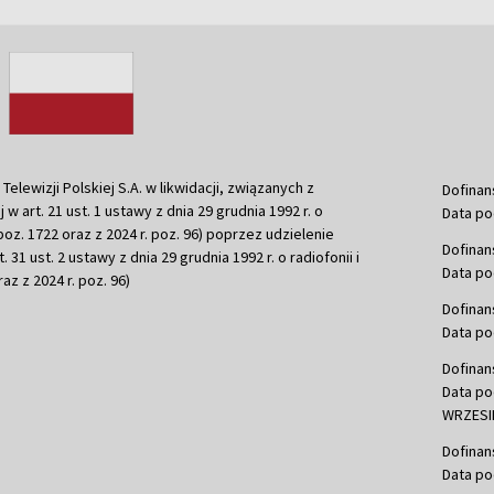
ewizji Polskiej S.A. w likwidacji, związanych z
Dofinan
j w art. 21 ust. 1 ustawy z dnia 29 grudnia 1992 r. o
Data po
r. poz. 1722 oraz z 2024 r. poz. 96) poprzez udzielenie
Dofinan
 31 ust. 2 ustawy z dnia 29 grudnia 1992 r. o radiofonii i
Data po
raz z 2024 r. poz. 96)
Dofinan
Data po
Dofinan
Data po
WRZESIE
Dofinan
Data po