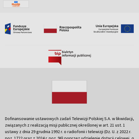
Dofinansowanie ustawowych zadań Telewizji Polskiej S.A. w likwidacji,
związanych z realizacją misji publicznej określonej w art. 21 ust. 1
ustawy z dnia 29 grudnia 1992 r. o radiofonii i telewizji (Dz. U. z 2022 r.
poz. 1722 oraz z 2024 r. poz. 96) poprzez udzielenie dotacji celowej, o