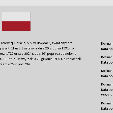
ewizji Polskiej S.A. w likwidacji, związanych z
Dofinan
j w art. 21 ust. 1 ustawy z dnia 29 grudnia 1992 r. o
Data po
r. poz. 1722 oraz z 2024 r. poz. 96) poprzez udzielenie
Dofinan
 31 ust. 2 ustawy z dnia 29 grudnia 1992 r. o radiofonii i
Data po
raz z 2024 r. poz. 96)
Dofinan
Data po
Dofinan
Data po
WRZESIE
Dofinan
Data po