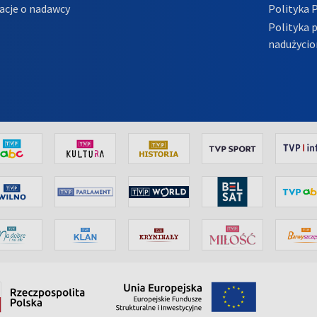
acje o nadawcy
Polityka 
Polityka 
nadużycio