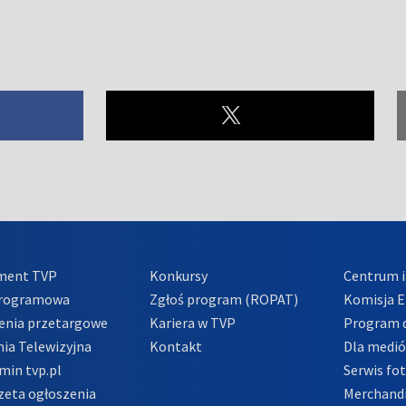
ment TVP
Konkursy
Centrum i
Programowa
Zgłoś program (ROPAT)
Komisja E
enia przetargowe
Kariera w TVP
Program d
ia Telewizyjna
Kontakt
Dla medi
min tvp.pl
Serwis fo
zeta ogłoszenia
Merchandi