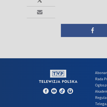
Abona
Rada 
Ogłosz
Akadem
Regula
Telega