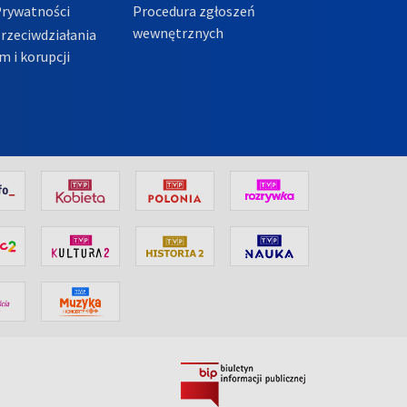
Prywatności
Procedura zgłoszeń
wewnętrznych
przeciwdziałania
m i korupcji