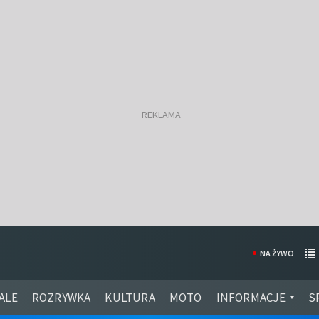
NA ŻYWO
ALE
ROZRYWKA
KULTURA
MOTO
INFORMACJE
S