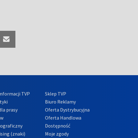
nformacji TVP
Sklep TVP
tyki
Biuro Reklamy
la prasy
Oferta Dystrybucyjna
ów
Oferta Handlowa
tograficzny
Dostępność
sing (znaki)
Moje zgody