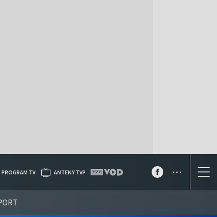
...
PROGRAM TV
ANTENY TVP
PORT