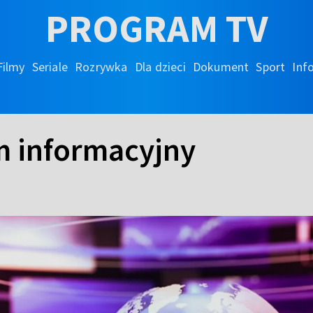
PROGRAM TV
Filmy
Seriale
Rozrywka
Dla dzieci
Dokument
Sport
Inf
m informacyjny