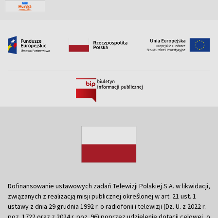
Dofinansowanie ustawowych zadań Telewizji Polskiej S.A. w likwidacji,
związanych z realizacją misji publicznej określonej w art. 21 ust. 1
ustawy z dnia 29 grudnia 1992 r. o radiofonii i telewizji (Dz. U. z 2022 r.
poz. 1722 oraz z 2024 r. poz. 96) poprzez udzielenie dotacji celowej, o