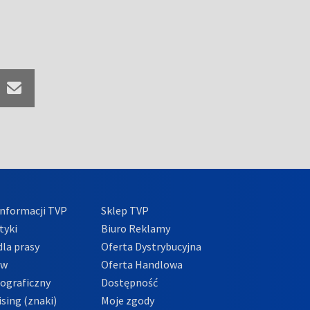
nformacji TVP
Sklep TVP
tyki
Biuro Reklamy
la prasy
Oferta Dystrybucyjna
ów
Oferta Handlowa
tograficzny
Dostępność
sing (znaki)
Moje zgody