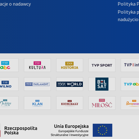
acje o nadawcy
Polityka 
Polityka 
nadużycio