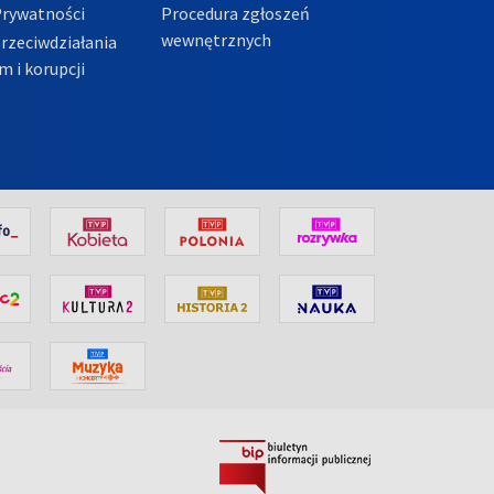
Prywatności
Procedura zgłoszeń
wewnętrznych
przeciwdziałania
m i korupcji