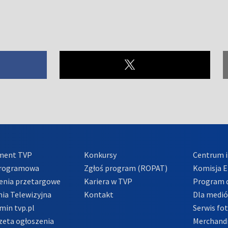
ment TVP
Konkursy
Centrum i
Programowa
Zgłoś program (ROPAT)
Komisja E
enia przetargowe
Kariera w TVP
Program d
ia Telewizyjna
Kontakt
Dla medi
min tvp.pl
Serwis fo
zeta ogłoszenia
Merchandi