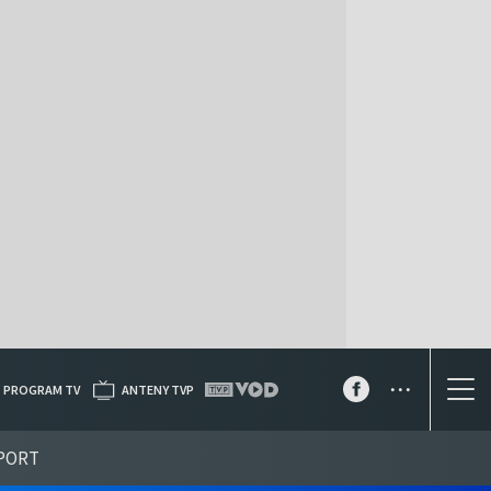
...
PROGRAM TV
ANTENY TVP
PORT