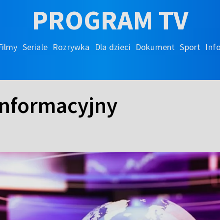
PROGRAM TV
Filmy
Seriale
Rozrywka
Dla dzieci
Dokument
Sport
Inf
 informacyjny