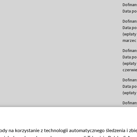
Dofinan
Data po
Dofinan
Data po
(wpłaty
marzec 
Dofinan
Data po
(wpłaty
czerwie
Dofinan
Data po
(wpłaty 
Dofinan
Data po
(wpłata
Dofinan
gody na korzystanie z technologii automatycznego śledzenia i zb
Data po