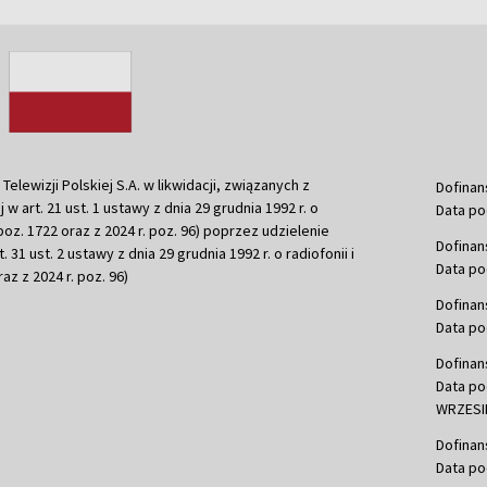
ewizji Polskiej S.A. w likwidacji, związanych z
Dofinan
j w art. 21 ust. 1 ustawy z dnia 29 grudnia 1992 r. o
Data po
r. poz. 1722 oraz z 2024 r. poz. 96) poprzez udzielenie
Dofinan
 31 ust. 2 ustawy z dnia 29 grudnia 1992 r. o radiofonii i
Data po
raz z 2024 r. poz. 96)
Dofinan
Data po
Dofinan
Data po
WRZESIE
Dofinan
Data po