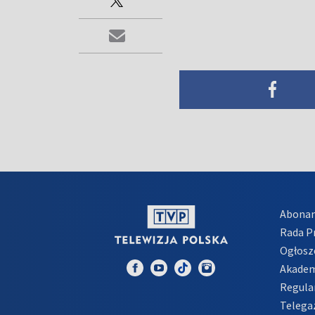
Abona
Rada 
Ogłosz
Akadem
Regula
Telega