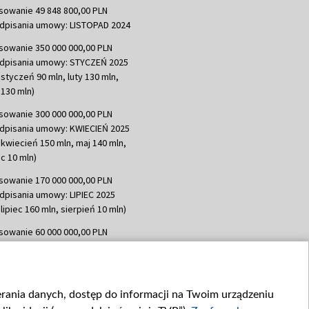
sowanie 49 848 800,00 PLN
dpisania umowy: LISTOPAD 2024
sowanie 350 000 000,00 PLN
dpisania umowy: STYCZEŃ 2025
 styczeń 90 mln, luty 130 mln,
130 mln)
sowanie 300 000 000,00 PLN
dpisania umowy: KWIECIEŃ 2025
 kwiecień 150 mln, maj 140 mln,
c 10 mln)
sowanie 170 000 000,00 PLN
dpisania umowy: LIPIEC 2025
lipiec 160 mln, sierpień 10 mln)
sowanie 60 000 000,00 PLN
dpisania umowy: SIERPIEŃ 2025
 wrzesień 60 mln)
sowanie 635 783 051,21 PLN
ierania danych, dostęp do informacji na Twoim urządzeniu
dpisania umowy: WRZESIEŃ 2025