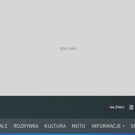
NA ŻYWO
ALE
ROZRYWKA
KULTURA
MOTO
INFORMACJE
S