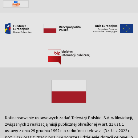
Dofinansowanie ustawowych zadań Telewizji Polskiej S.A. w likwidacji,
związanych z realizacją misji publicznej określonej w art. 21 ust. 1
ustawy z dnia 29 grudnia 1992 r. o radiofonii i telewizji (Dz. U. z 2022 r.
poz. 1722 oraz z 2024 r. poz. 96) poprzez udzielenie dotacji celowej, o