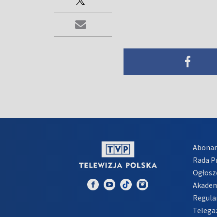
Abona
Rada 
Ogłosz
Akadem
Regula
Telega