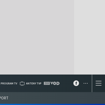
...
PROGRAM TV
ANTENY TVP
PORT