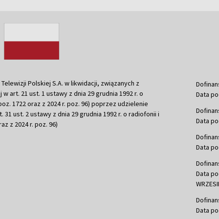
ewizji Polskiej S.A. w likwidacji, związanych z
Dofinan
j w art. 21 ust. 1 ustawy z dnia 29 grudnia 1992 r. o
Data po
r. poz. 1722 oraz z 2024 r. poz. 96) poprzez udzielenie
Dofinan
 31 ust. 2 ustawy z dnia 29 grudnia 1992 r. o radiofonii i
Data po
raz z 2024 r. poz. 96)
Dofinan
Data po
Dofinan
Data po
WRZESIE
Dofinan
Data po