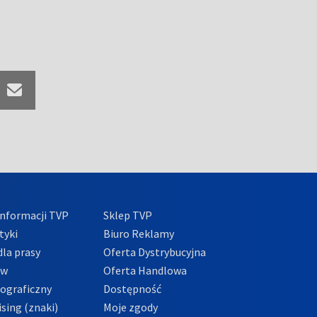
nformacji TVP
Sklep TVP
tyki
Biuro Reklamy
la prasy
Oferta Dystrybucyjna
ów
Oferta Handlowa
tograficzny
Dostępność
sing (znaki)
Moje zgody