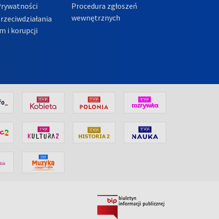
Prywatności
Procedura zgłoszeń
wewnętrznych
przeciwdziałania
m i korupcji