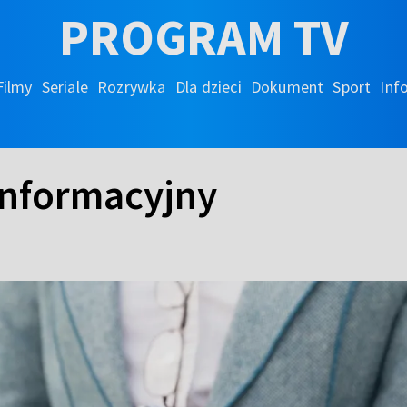
PROGRAM TV
Filmy
Seriale
Rozrywka
Dla dzieci
Dokument
Sport
Inf
 informacyjny