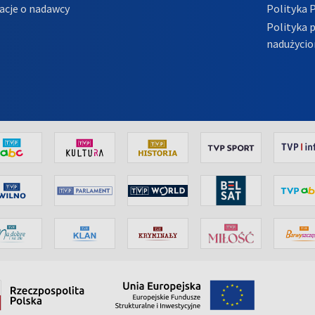
acje o nadawcy
Polityka 
Polityka 
nadużycio