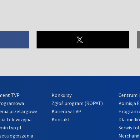
ment TVP
Konkursy
Centrum i
Programowa
Zgłoś program (ROPAT)
Komisja E
enia przetargowe
Kariera w TVP
Program d
ia Telewizyjna
Kontakt
Dla medi
min tvp.pl
Serwis fo
zeta ogłoszenia
Merchandi