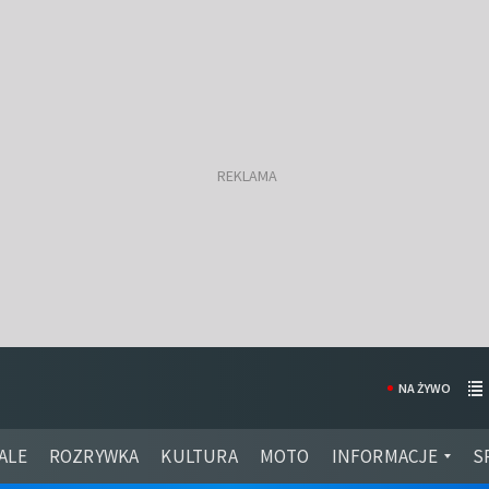
NA ŻYWO
ALE
ROZRYWKA
KULTURA
MOTO
INFORMACJE
S