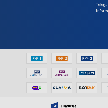
Telega
Inform