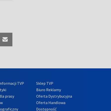
nformacji TVP
Sklep TVP
tyki
Biuro Reklamy
la prasy
Oferta Dystrybucyjna
ów
Oferta Handlowa
tograficzny
Dostępność