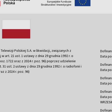
ewizji Polskiej S.A. w likwidacji, związanych z
Dofinan
j w art. 21 ust. 1 ustawy z dnia 29 grudnia 1992 r. o
Data po
r. poz. 1722 oraz z 2024 r. poz. 96) poprzez udzielenie
Dofinan
 31 ust. 2 ustawy z dnia 29 grudnia 1992 r. o radiofonii i
Data po
raz z 2024 r. poz. 96)
Dofinan
Data po
Dofinan
Data po
WRZESIE
Dofinan