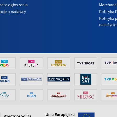
zeta ogłoszenia
Merchandi
acje o nadawcy
Polityka 
Polityka 
nadużycio