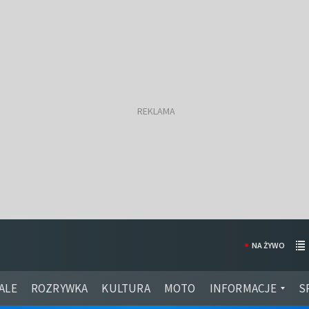
NA ŻYWO
ALE
ROZRYWKA
KULTURA
MOTO
INFORMACJE
S