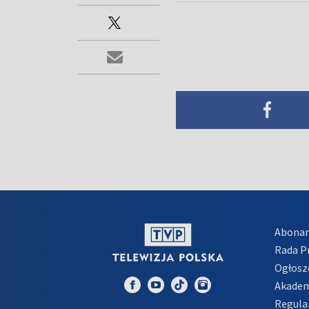
Abona
Rada 
Ogłosz
Akadem
Regula