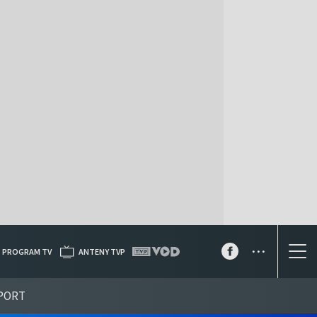
...
PROGRAM TV
ANTENY TVP
PORT