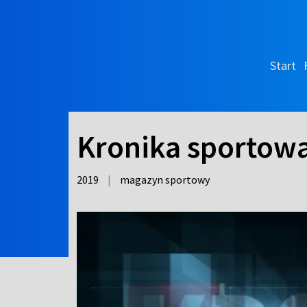
Start
Kronika sportow
2019
|
magazyn sportowy