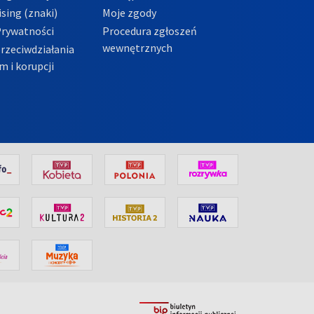
sing (znaki)
Moje zgody
Prywatności
Procedura zgłoszeń
wewnętrznych
przeciwdziałania
m i korupcji