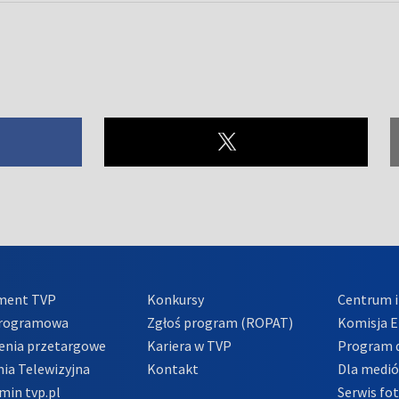
ment TVP
Konkursy
Centrum i
Programowa
Zgłoś program (ROPAT)
Komisja E
enia przetargowe
Kariera w TVP
Program d
ia Telewizyjna
Kontakt
Dla medi
min tvp.pl
Serwis fo