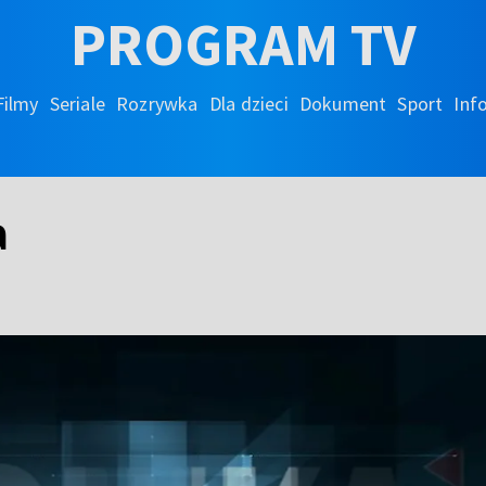
PROGRAM TV
Filmy
Seriale
Rozrywka
Dla dzieci
Dokument
Sport
Inf
a