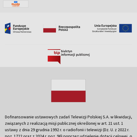
Dofinansowanie ustawowych zadań Telewizji Polskiej S.A. w likwidacji,
związanych z realizacją misji publicznej określonej w art. 21 ust. 1
ustawy z dnia 29 grudnia 1992 r. o radiofonii i telewizji (Dz. U. z 2022 r.
poz. 1722 oraz z 2024 r. poz. 96) poprzez udzielenie dotacji celowej, o