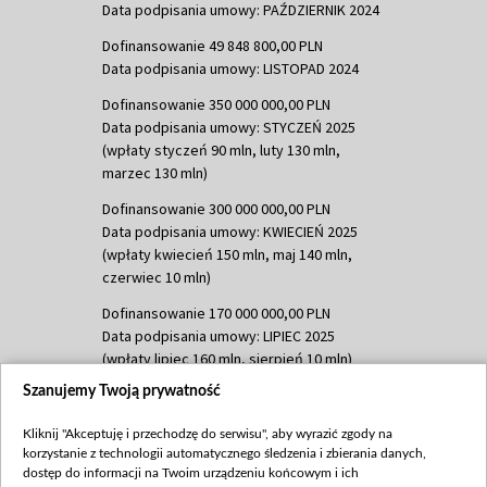
Data podpisania umowy: PAŹDZIERNIK 2024
Dofinansowanie 49 848 800,00 PLN
Data podpisania umowy: LISTOPAD 2024
Dofinansowanie 350 000 000,00 PLN
Data podpisania umowy: STYCZEŃ 2025
(wpłaty styczeń 90 mln, luty 130 mln,
marzec 130 mln)
Dofinansowanie 300 000 000,00 PLN
Data podpisania umowy: KWIECIEŃ 2025
(wpłaty kwiecień 150 mln, maj 140 mln,
czerwiec 10 mln)
Dofinansowanie 170 000 000,00 PLN
Data podpisania umowy: LIPIEC 2025
(wpłaty lipiec 160 mln, sierpień 10 mln)
Szanujemy Twoją prywatność
Dofinansowanie 60 000 000,00 PLN
Data podpisania umowy: SIERPIEŃ 2025
Kliknij "Akceptuję i przechodzę do serwisu", aby wyrazić zgody na
(wpłata wrzesień 60 mln)
korzystanie z technologii automatycznego śledzenia i zbierania danych,
Dofinansowanie 635 783 051,21 PLN
dostęp do informacji na Twoim urządzeniu końcowym i ich