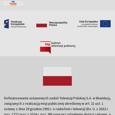
Dofinansowanie ustawowych zadań Telewizji Polskiej S.A. w likwidacji,
związanych z realizacją misji publicznej określonej w art. 21 ust. 1
ustawy z dnia 29 grudnia 1992 r. o radiofonii i telewizji (Dz. U. z 2022 r.
poz. 1722 oraz z 2024 r. poz. 96) poprzez udzielenie dotacji celowej, o