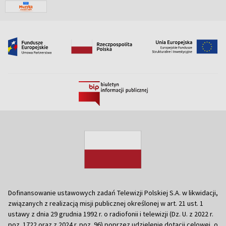
Dofinansowanie ustawowych zadań Telewizji Polskiej S.A. w likwidacji,
związanych z realizacją misji publicznej określonej w art. 21 ust. 1
ustawy z dnia 29 grudnia 1992 r. o radiofonii i telewizji (Dz. U. z 2022 r.
poz. 1722 oraz z 2024 r. poz. 96) poprzez udzielenie dotacji celowej, o