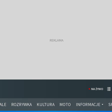
NA ŻYWO
ALE
ROZRYWKA
KULTURA
MOTO
INFORMACJE
S