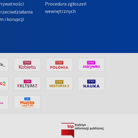
Prywatności
Procedura zgłoszeń
wewnętrznych
przeciwdziałania
m i korupcji