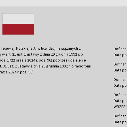
ewizji Polskiej S.A. w likwidacji, związanych z
Dofinan
j w art. 21 ust. 1 ustawy z dnia 29 grudnia 1992 r. o
Data po
r. poz. 1722 oraz z 2024 r. poz. 96) poprzez udzielenie
Dofinan
 31 ust. 2 ustawy z dnia 29 grudnia 1992 r. o radiofonii i
Data po
raz z 2024 r. poz. 96)
Dofinan
Data po
Dofinan
Data po
WRZESIE
Dofinan
Data po