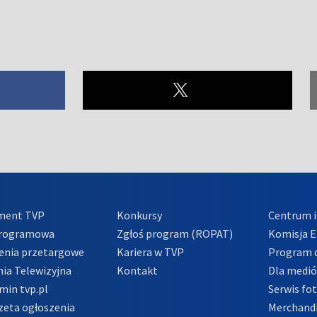
ment TVP
Konkursy
Centrum i
Programowa
Zgłoś program (ROPAT)
Komisja E
enia przetargowe
Kariera w TVP
Program d
ia Telewizyjna
Kontakt
Dla medi
min tvp.pl
Serwis fo
zeta ogłoszenia
Merchandi