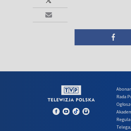
Abona
Rada 
Ogłosz
Akadem
Regula
Telega