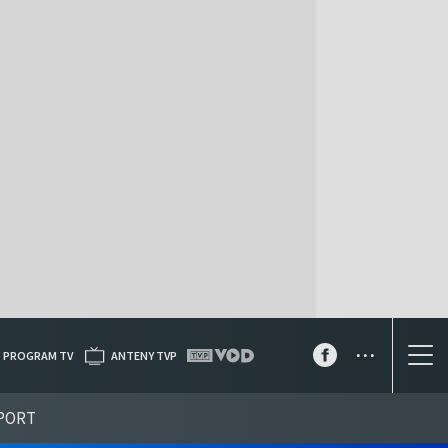
...
PROGRAM TV
ANTENY TVP
PORT