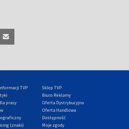
nformacji TVP
Sklep TVP
tyki
Biuro Reklamy
la prasy
Oferta Dystrybucyjna
ów
Oferta Handlowa
tograficzny
Dostępność
sing (znaki)
Moje zgody