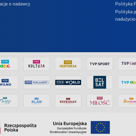
acje o nadawcy
Polityka 
Polityka 
nadużycio