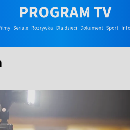
PROGRAM TV
Filmy
Seriale
Rozrywka
Dla dzieci
Dokument
Sport
Inf
a