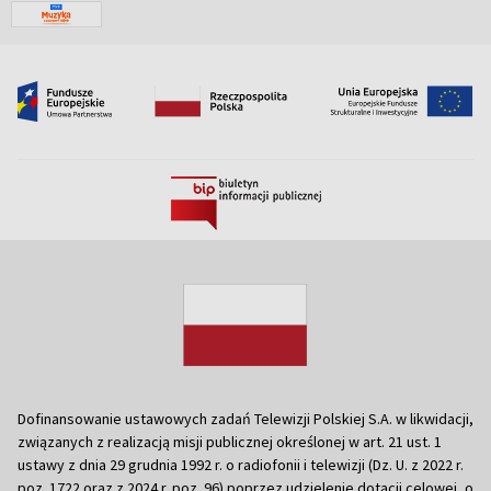
Dofinansowanie ustawowych zadań Telewizji Polskiej S.A. w likwidacji,
związanych z realizacją misji publicznej określonej w art. 21 ust. 1
ustawy z dnia 29 grudnia 1992 r. o radiofonii i telewizji (Dz. U. z 2022 r.
poz. 1722 oraz z 2024 r. poz. 96) poprzez udzielenie dotacji celowej, o