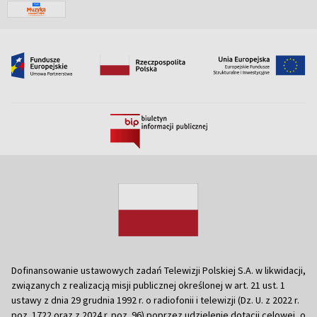
Dofinansowanie ustawowych zadań Telewizji Polskiej S.A. w likwidacji,
związanych z realizacją misji publicznej określonej w art. 21 ust. 1
ustawy z dnia 29 grudnia 1992 r. o radiofonii i telewizji (Dz. U. z 2022 r.
poz. 1722 oraz z 2024 r. poz. 96) poprzez udzielenie dotacji celowej, o