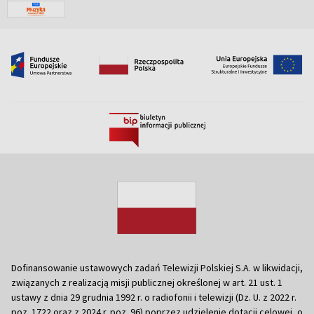
Dofinansowanie ustawowych zadań Telewizji Polskiej S.A. w likwidacji,
związanych z realizacją misji publicznej określonej w art. 21 ust. 1
ustawy z dnia 29 grudnia 1992 r. o radiofonii i telewizji (Dz. U. z 2022 r.
poz. 1722 oraz z 2024 r. poz. 96) poprzez udzielenie dotacji celowej, o