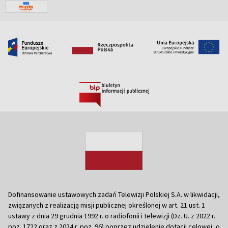
Dofinansowanie ustawowych zadań Telewizji Polskiej S.A. w likwidacji,
związanych z realizacją misji publicznej określonej w art. 21 ust. 1
ustawy z dnia 29 grudnia 1992 r. o radiofonii i telewizji (Dz. U. z 2022 r.
poz. 1722 oraz z 2024 r. poz. 96) poprzez udzielenie dotacji celowej, o