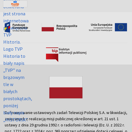
Dofinansowanie ustawowych zadań Telewizji Polskiej S.A. w likwidacji,
związanych z realizacją misji publicznej określonej w art. 21 ust. 1
ustawy z dnia 29 grudnia 1992 r. o radiofonii i telewizji (Dz. U. z 2022 r.
poz. 1722 oraz z 2024 r. poz. 96) poprzez udzielenie dotacji celowej, o