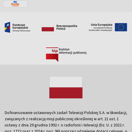
Dofinansowanie ustawowych zadań Telewizji Polskiej S.A. w likwidacji,
związanych z realizacją misji publicznej określonej w art. 21 ust. 1
ustawy z dnia 29 grudnia 1992 r. o radiofonii i telewizji (Dz. U. z 2022 r.
poz. 1722 oraz z 2024 r. poz. 96) poprzez udzielenie dotacji celowej, o