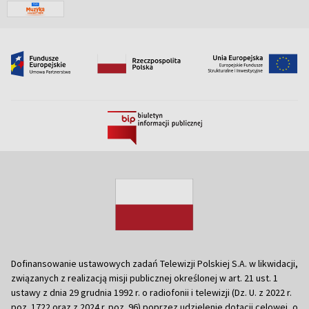
Dofinansowanie ustawowych zadań Telewizji Polskiej S.A. w likwidacji,
związanych z realizacją misji publicznej określonej w art. 21 ust. 1
ustawy z dnia 29 grudnia 1992 r. o radiofonii i telewizji (Dz. U. z 2022 r.
poz. 1722 oraz z 2024 r. poz. 96) poprzez udzielenie dotacji celowej, o