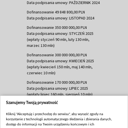
Data podpisania umowy: PAŹDZIERNIK 2024
Dofinansowanie 49 848 800,00 PLN
Data podpisania umowy: LISTOPAD 2024
Dofinansowanie 350 000 000,00 PLN
Data podpisania umowy: STYCZEŃ 2025
(wpłaty styczeń 90 mln, luty 130 mln,
marzec 130 mln)
Dofinansowanie 300 000 000,00 PLN
Data podpisania umowy: KWIECIEŃ 2025
(wpłaty kwiecień 150 mln, maj 140 mln,
czerwiec 10 mln)
Dofinansowanie 170 000 000,00 PLN
Data podpisania umowy: LIPIEC 2025
(wpłaty lipiec 160 mln, sierpień 10 mln)
Szanujemy Twoją prywatność
Dofinansowanie 60 000 000,00 PLN
Data podpisania umowy: SIERPIEŃ 2025
Kliknij "Akceptuję i przechodzę do serwisu", aby wyrazić zgody na
(wpłata wrzesień 60 mln)
korzystanie z technologii automatycznego śledzenia i zbierania danych,
Dofinansowanie 635 783 051,21 PLN
dostęp do informacji na Twoim urządzeniu końcowym i ich