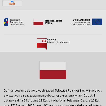
Dofinansowanie ustawowych zadań Telewizji Polskiej S.A. w likwidacji,
związanych z realizacją misji publicznej określonej w art. 21 ust. 1
ustawy z dnia 29 grudnia 1992 r. o radiofonii i telewizji (Dz. U. z 2022 r.
poz. 1722 oraz z 2024 r. poz. 96) poprzez udzielenie dotacji celowej, o