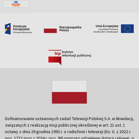
Dofinansowanie ustawowych zadań Telewizji Polskiej S.A. w likwidacji,
związanych z realizacją misji publicznej określonej w art. 21 ust. 1
ustawy z dnia 29 grudnia 1992 r. o radiofonii i telewizji (Dz. U. z 2022 r.
poz. 1722 oraz z 2024 r. poz. 96) poprzez udzielenie dotacji celowej, o