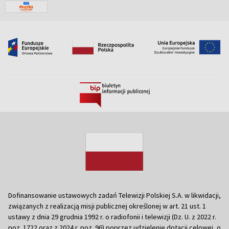
Dofinansowanie ustawowych zadań Telewizji Polskiej S.A. w likwidacji,
związanych z realizacją misji publicznej określonej w art. 21 ust. 1
ustawy z dnia 29 grudnia 1992 r. o radiofonii i telewizji (Dz. U. z 2022 r.
poz. 1722 oraz z 2024 r. poz. 96) poprzez udzielenie dotacji celowej, o