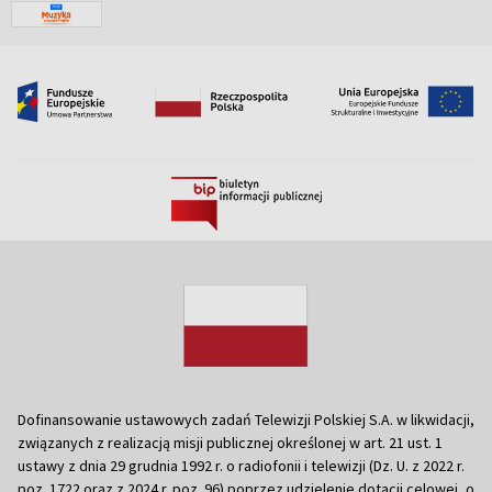
Dofinansowanie ustawowych zadań Telewizji Polskiej S.A. w likwidacji,
związanych z realizacją misji publicznej określonej w art. 21 ust. 1
ustawy z dnia 29 grudnia 1992 r. o radiofonii i telewizji (Dz. U. z 2022 r.
poz. 1722 oraz z 2024 r. poz. 96) poprzez udzielenie dotacji celowej, o