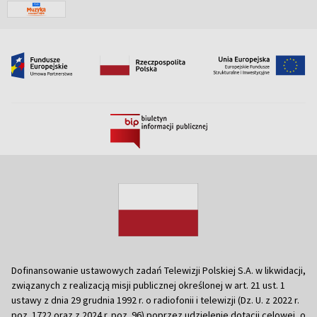
Dofinansowanie ustawowych zadań Telewizji Polskiej S.A. w likwidacji,
związanych z realizacją misji publicznej określonej w art. 21 ust. 1
ustawy z dnia 29 grudnia 1992 r. o radiofonii i telewizji (Dz. U. z 2022 r.
poz. 1722 oraz z 2024 r. poz. 96) poprzez udzielenie dotacji celowej, o