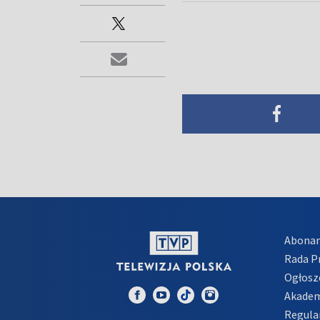
Abona
Rada 
Ogłosz
Akadem
Regula