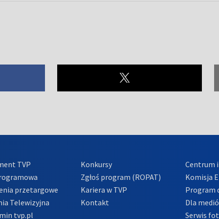
ment TVP
Konkursy
Centrum i
Programowa
Zgłoś program (ROPAT)
Komisja E
enia przetargowe
Kariera w TVP
Program d
ia Telewizyjna
Kontakt
Dla medi
min tvp.pl
Serwis fo