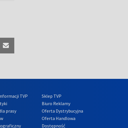
nformacji TVP
Sklep TVP
tyki
Biuro Reklamy
la prasy
Oferta Dystrybucyjna
ów
Oferta Handlowa
tograficzny
Dostępność