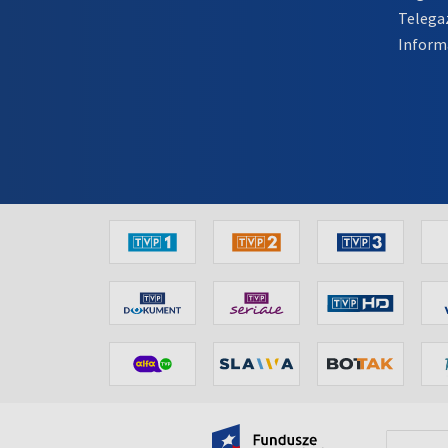
Telega
Inform