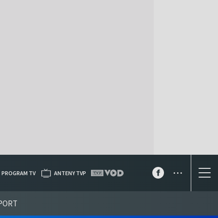
...
PROGRAM TV
ANTENY TVP
PORT