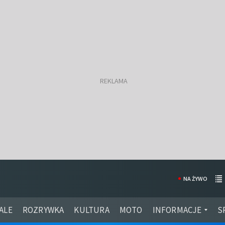
NA ŻYWO
ALE
ROZRYWKA
KULTURA
MOTO
INFORMACJE
S