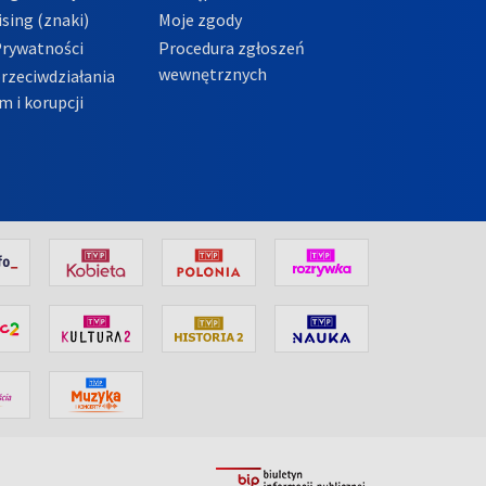
sing (znaki)
Moje zgody
Prywatności
Procedura zgłoszeń
wewnętrznych
przeciwdziałania
m i korupcji