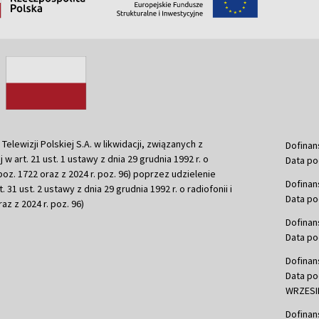
ewizji Polskiej S.A. w likwidacji, związanych z
Dofinan
j w art. 21 ust. 1 ustawy z dnia 29 grudnia 1992 r. o
Data po
r. poz. 1722 oraz z 2024 r. poz. 96) poprzez udzielenie
Dofinan
 31 ust. 2 ustawy z dnia 29 grudnia 1992 r. o radiofonii i
Data po
raz z 2024 r. poz. 96)
Dofinan
Data po
Dofinan
Data po
WRZESIE
Dofinan