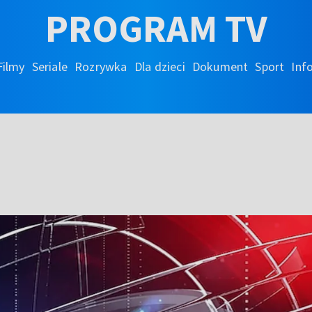
PROGRAM TV
Filmy
Seriale
Rozrywka
Dla dzieci
Dokument
Sport
Inf