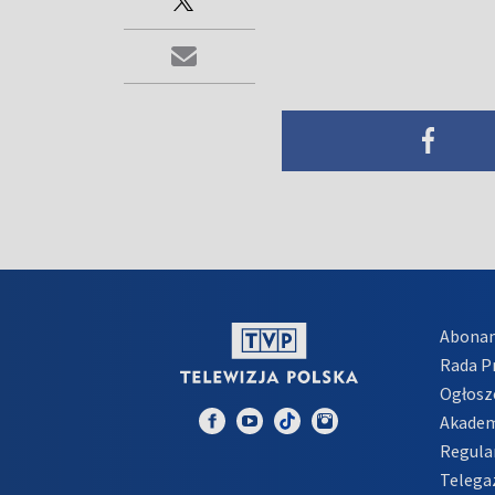
Abona
Rada 
Ogłosz
Akadem
Regula
Telega