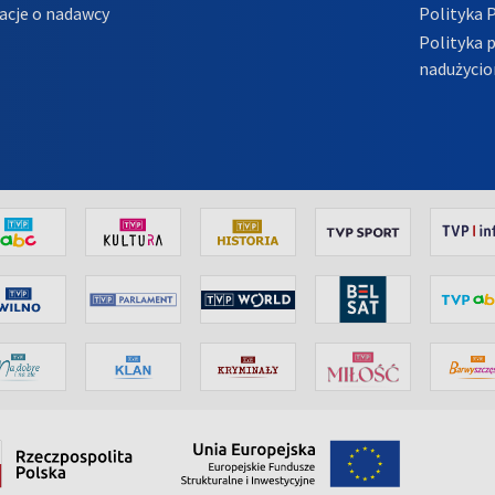
acje o nadawcy
Polityka 
Polityka 
nadużycio