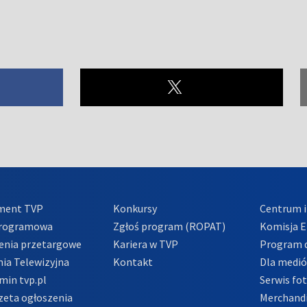
ment TVP
Konkursy
Centrum i
Programowa
Zgłoś program (ROPAT)
Komisja E
enia przetargowe
Kariera w TVP
Program d
ia Telewizyjna
Kontakt
Dla medi
min tvp.pl
Serwis fo
zeta ogłoszenia
Merchandi