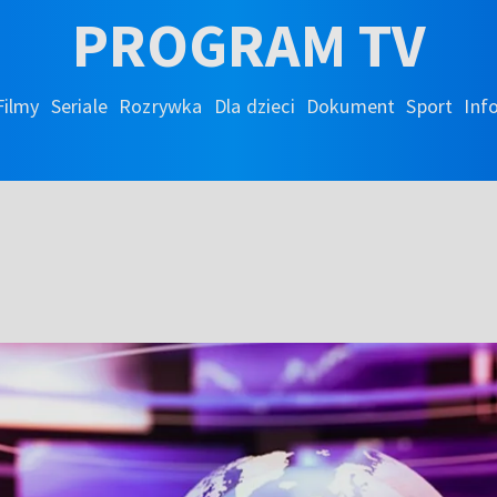
PROGRAM TV
Filmy
Seriale
Rozrywka
Dla dzieci
Dokument
Sport
Inf