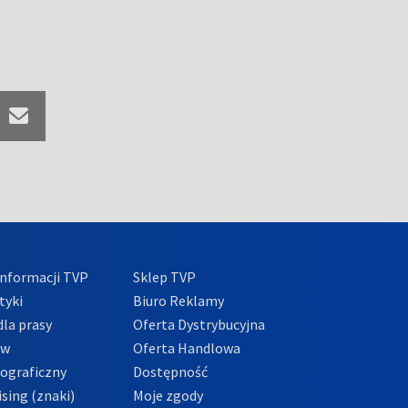
nformacji TVP
Sklep TVP
tyki
Biuro Reklamy
la prasy
Oferta Dystrybucyjna
ów
Oferta Handlowa
tograficzny
Dostępność
sing (znaki)
Moje zgody