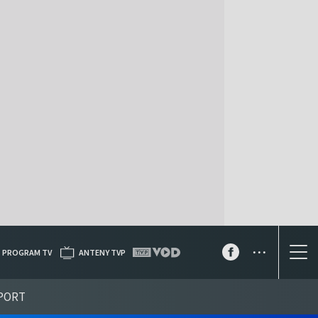
...
PROGRAM TV
ANTENY TVP
PORT