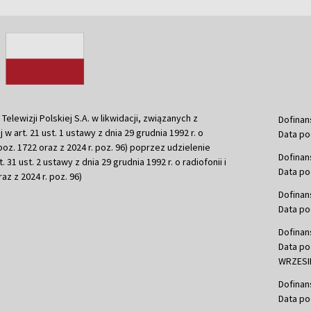
ewizji Polskiej S.A. w likwidacji, związanych z
Dofinan
j w art. 21 ust. 1 ustawy z dnia 29 grudnia 1992 r. o
Data po
r. poz. 1722 oraz z 2024 r. poz. 96) poprzez udzielenie
Dofinan
 31 ust. 2 ustawy z dnia 29 grudnia 1992 r. o radiofonii i
Data po
raz z 2024 r. poz. 96)
Dofinan
Data po
Dofinan
Data po
WRZESIE
Dofinan
Data po