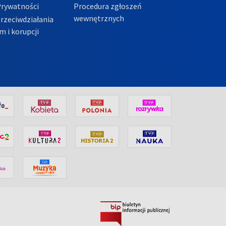
Prywatności
Procedura zgłoszeń
wewnętrznych
przeciwdziałania
m i korupcji