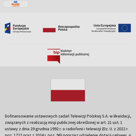
Dofinansowanie ustawowych zadań Telewizji Polskiej S.A. w likwidacji,
związanych z realizacją misji publicznej określonej w art. 21 ust. 1
ustawy z dnia 29 grudnia 1992 r. o radiofonii i telewizji (Dz. U. z 2022 r.
poz. 1722 oraz z 2024 r. poz. 96) poprzez udzielenie dotacji celowej, o