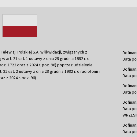
ewizji Polskiej S.A. w likwidacji, związanych z
Dofinan
j w art. 21 ust. 1 ustawy z dnia 29 grudnia 1992 r. o
Data po
r. poz. 1722 oraz z 2024 r. poz. 96) poprzez udzielenie
Dofinan
 31 ust. 2 ustawy z dnia 29 grudnia 1992 r. o radiofonii i
Data po
raz z 2024 r. poz. 96)
Dofinan
Data po
Dofinan
Data po
WRZESIE
Dofinan
Data po