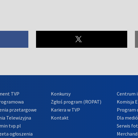
ment TVP
Konkursy
Centrum i
Programowa
Zgłoś program (ROPAT)
Komisja E
enia przetargowe
Kariera w TVP
Program d
ia Telewizyjna
Kontakt
Dla medi
min tvp.pl
Serwis fo
zeta ogłoszenia
Merchandi