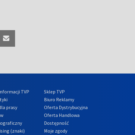
nformacji TVP
Sklep TVP
tyki
Biuro Reklamy
la prasy
Oferta Dystrybucyjna
ów
Oferta Handlowa
tograficzny
Dostępność
sing (znaki)
Moje zgody