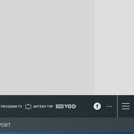
...
PROGRAM TV
ANTENY TVP
PORT