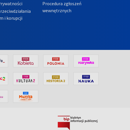
Prywatności
Procedura zgłoszeń
wewnętrznych
przeciwdziałania
m i korupcji