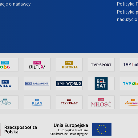
acje o nadawcy
Polityka 
Polityka 
nadużycio