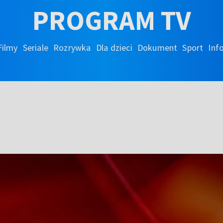
PROGRAM TV
Filmy
Seriale
Rozrywka
Dla dzieci
Dokument
Sport
Inf