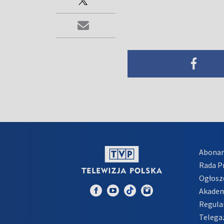
Abona
Rada 
Ogłosz
Akadem
Regula
Telega