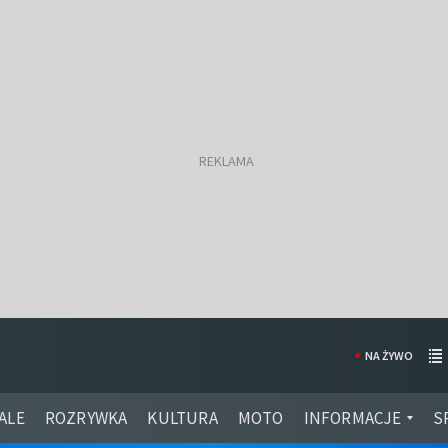
NA ŻYWO
ALE
ROZRYWKA
KULTURA
MOTO
INFORMACJE
S