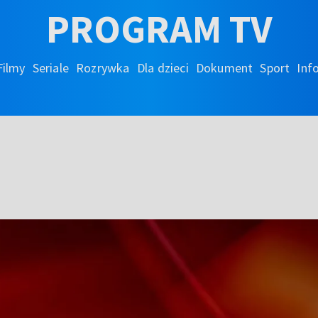
PROGRAM TV
Filmy
Seriale
Rozrywka
Dla dzieci
Dokument
Sport
Inf