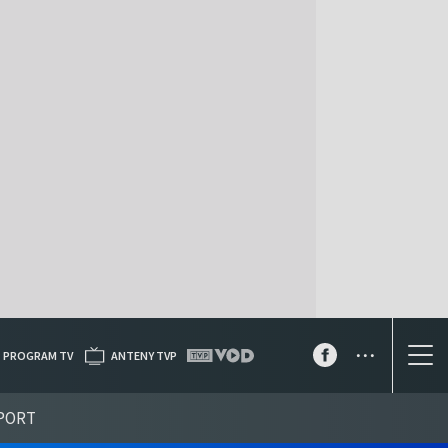
...
PROGRAM TV
ANTENY TVP
PORT