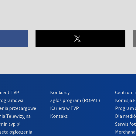
ment TVP
Konkursy
Centrum i
Programowa
Zgłoś program (ROPAT)
Komisja E
enia przetargowe
Kariera w TVP
Program d
ia Telewizyjna
Kontakt
Dla medi
min tvp.pl
Serwis fo
zeta ogłoszenia
Merchandi