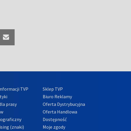
nformacji TVP
Sklep TVP
tyki
Biuro Reklamy
la prasy
Oferta Dystrybucyjna
ów
Oferta Handlowa
tograficzny
Dostępność
sing (znaki)
Moje zgody