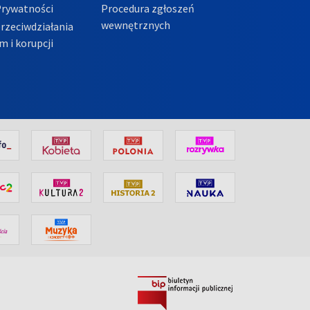
Prywatności
Procedura zgłoszeń
wewnętrznych
przeciwdziałania
m i korupcji