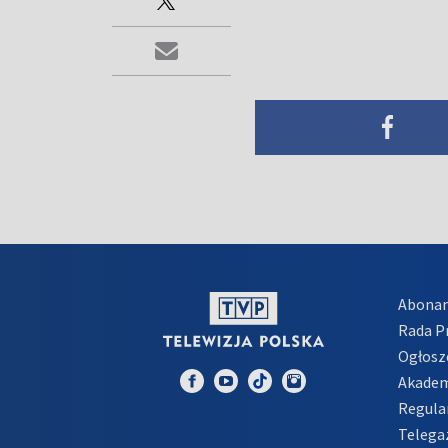
Abona
Rada 
Ogłosz
Akadem
Regula
Telega