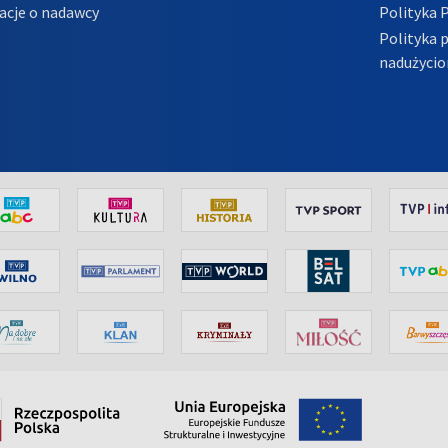
acje o nadawcy
Polityka 
Polityka 
nadużycio