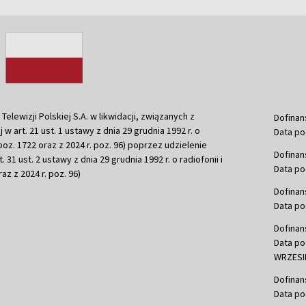
ewizji Polskiej S.A. w likwidacji, związanych z
Dofinan
j w art. 21 ust. 1 ustawy z dnia 29 grudnia 1992 r. o
Data po
r. poz. 1722 oraz z 2024 r. poz. 96) poprzez udzielenie
Dofinan
 31 ust. 2 ustawy z dnia 29 grudnia 1992 r. o radiofonii i
Data po
raz z 2024 r. poz. 96)
Dofinan
Data po
Dofinan
Data po
WRZESIE
Dofinan
Data po