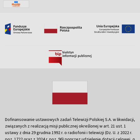
Dofinansowanie ustawowych zadań Telewizji Polskiej S.A. w likwidacji,
związanych z realizacją misji publicznej określonej w art. 21 ust. 1
ustawy z dnia 29 grudnia 1992 r. o radiofonii i telewizji (Dz. U. z 2022 r.
poz. 1722 oraz z 2024 r. poz. 96) poprzez udzielenie dotacji celowej, o