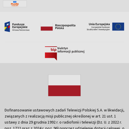
Dofinansowanie ustawowych zadań Telewizji Polskiej S.A. w likwidacji,
związanych z realizacją misji publicznej określonej w art. 21 ust. 1
ustawy z dnia 29 grudnia 1992 r. o radiofonii i telewizji (Dz. U. z 2022 r.
poz. 1722 oraz z 2024 r. poz. 96) poprzez udzielenie dotacji celowej, o