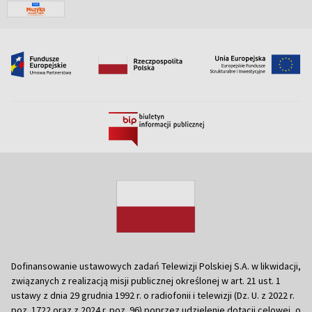
Dofinansowanie ustawowych zadań Telewizji Polskiej S.A. w likwidacji,
związanych z realizacją misji publicznej określonej w art. 21 ust. 1
ustawy z dnia 29 grudnia 1992 r. o radiofonii i telewizji (Dz. U. z 2022 r.
poz. 1722 oraz z 2024 r. poz. 96) poprzez udzielenie dotacji celowej, o