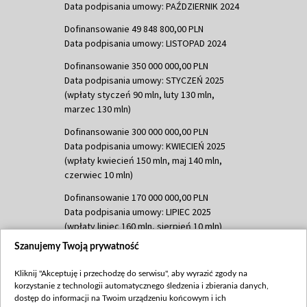
Data podpisania umowy: PAŹDZIERNIK 2024
Dofinansowanie 49 848 800,00 PLN
Data podpisania umowy: LISTOPAD 2024
Dofinansowanie 350 000 000,00 PLN
Data podpisania umowy: STYCZEŃ 2025
(wpłaty styczeń 90 mln, luty 130 mln,
marzec 130 mln)
Dofinansowanie 300 000 000,00 PLN
Data podpisania umowy: KWIECIEŃ 2025
(wpłaty kwiecień 150 mln, maj 140 mln,
czerwiec 10 mln)
Dofinansowanie 170 000 000,00 PLN
Data podpisania umowy: LIPIEC 2025
(wpłaty lipiec 160 mln, sierpień 10 mln)
Szanujemy Twoją prywatność
Dofinansowanie 60 000 000,00 PLN
Data podpisania umowy: SIERPIEŃ 2025
Kliknij "Akceptuję i przechodzę do serwisu", aby wyrazić zgody na
(wpłata wrzesień 60 mln)
korzystanie z technologii automatycznego śledzenia i zbierania danych,
Dofinansowanie 635 783 051,21 PLN
dostęp do informacji na Twoim urządzeniu końcowym i ich