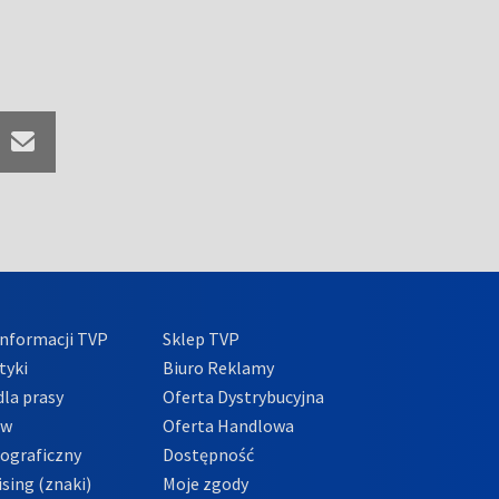
nformacji TVP
Sklep TVP
tyki
Biuro Reklamy
la prasy
Oferta Dystrybucyjna
ów
Oferta Handlowa
tograficzny
Dostępność
sing (znaki)
Moje zgody