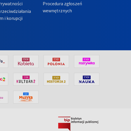
Prywatności
Procedura zgłoszeń
wewnętrznych
przeciwdziałania
m i korupcji