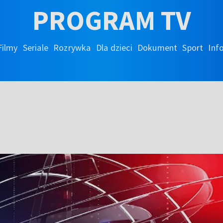
PROGRAM TV
Filmy
Seriale
Rozrywka
Dla dzieci
Dokument
Sport
Inf