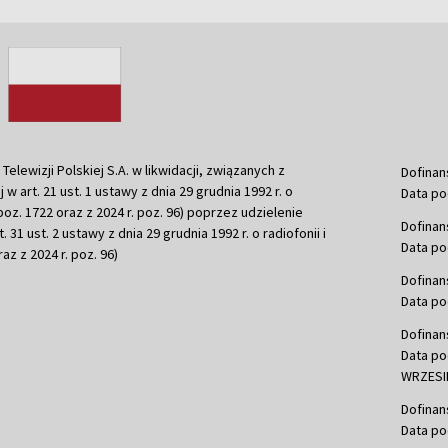
ewizji Polskiej S.A. w likwidacji, związanych z
Dofinan
j w art. 21 ust. 1 ustawy z dnia 29 grudnia 1992 r. o
Data po
r. poz. 1722 oraz z 2024 r. poz. 96) poprzez udzielenie
Dofinan
 31 ust. 2 ustawy z dnia 29 grudnia 1992 r. o radiofonii i
Data po
raz z 2024 r. poz. 96)
Dofinan
Data po
Dofinan
Data po
WRZESIE
Dofinan
Data po