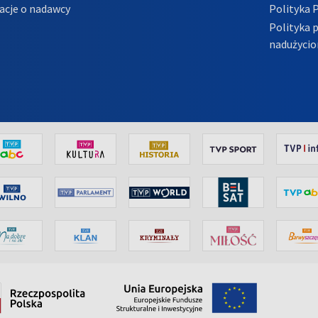
acje o nadawcy
Polityka 
Polityka 
nadużycio