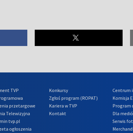
ment TVP
Konkursy
Centrum i
Programowa
Zgłoś program (ROPAT)
Komisja E
enia przetargowe
Kariera w TVP
Program d
ia Telewizyjna
Kontakt
Dla medi
min tvp.pl
Serwis fo
zeta ogłoszenia
Merchandi