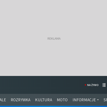
NA ŻYWO
ALE
ROZRYWKA
KULTURA
MOTO
INFORMACJE
S